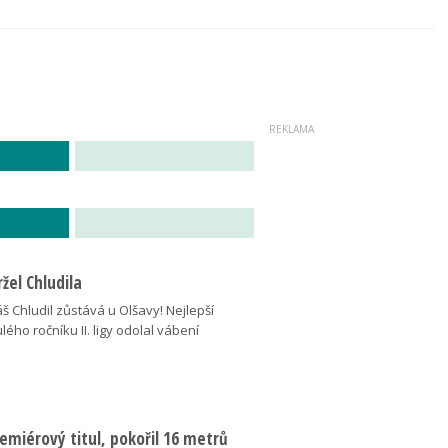
žel Chludila
 Chludil zůstává u Olšavy! Nejlepší
lého ročníku II. ligy odolal vábení
miérový titul, pokořil 16 metrů