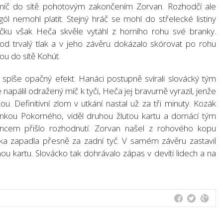
 míč do sítě pohotovým zakončením Zorvan. Rozhodčí ale
gól nemohl platit. Stejný hráč se mohl do střelecké listiny
ičku však Heča skvěle vytáhl z horního rohu své branky.
od trvalý tlak a v jeho závěru dokázalo skórovat po rohu
vou do sítě Kohút.
spíše opačný efekt. Hanáci postupně svírali slovácký tým
e napálil odražený míč k tyči, Heča jej bravurně vyrazil, jenže
. Definitivní zlom v utkání nastal už za tři minuty. Kozák
kou Pokorného, viděl druhou žlutou kartu a domácí tým
oncem přišlo rozhodnutí. Zorvan našel z rohového kopu
čka zapadla přesně za zadní tyč. V samém závěru zastavil
nou kartu. Slovácko tak dohrávalo zápas v devíti lidech a na