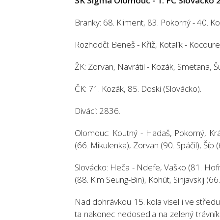
SK Sigma Olomouc - 1. FC Slovácko 2:
Branky: 68. Kliment, 83. Pokorný - 40. Ko
Rozhodčí: Beneš - Kříž, Kotalík - Kocoure
ŽK: Zorvan, Navrátil - Kozák, Smetana, Š
ČK: 71. Kozák, 85. Doski (Slovácko).
Diváci: 2836.
Olomouc: Koutný - Hadaš, Pokorný, Král,
(66. Mikulenka), Zorvan (90. Spáčil), Šíp 
Slovácko: Heča - Ndefe, Vaško (81. Hofma
(88. Kim Seung-Bin), Kohút, Sinjavskij (6
Nad dohrávkou 15. kola visel i ve střed
ta nakonec nedosedla na zelený trávník