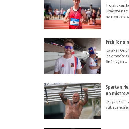
Trojskokan J
Hradiště nem
na republik
Prchlík na 
Kajakář Ondře
let v maďars
finálových…
Spartan Hel
na mistrovs
I když už má 
vůbec nepřem