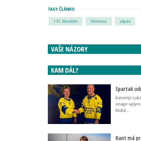
TAGY ČLÁNKU
1.FC Slovácko
Olomouc
zápas
VAŠE NÁZORY
KAM DÁL?
Spartak udr
Kanonýr Lukáš
snajpr uplynu
klubů…
Kunt má pre