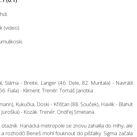
1 (0:1)
hút.
k (video).
umulikoski.
 Sláma - Breite, Langer (46. Dele, 82. Muritala) - Navrátil
(66. Fiala) - Kliment. Trenér: Tomáš Janotka.
nn), Kukučka, Doski - Křišťan (88. Souček), Havlík - Blahút
6. Juroška) - Kozák. Trenér: Ondřej Smetana.
u otazník. Hanácká metropole se znovu zahalila do mlhy, ale
 a rozhodčí Beneš mohl fouknout do píšťalky. Sigma začala