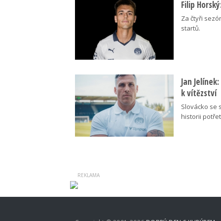
Filip Horsk
Za čtyři sezó
startů.
Jan Jelínek
k vítězství
Slovácko se s
historii potřet