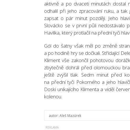
aktivně a po dvaceti minutách dostal
odhalil při jeho zpracování ruku, a tak 
zapsat o pár minut později. Jeho hlav
Slovácko se v první půli nedostávalo p
Havlíka, který protlačil na přední tyči hla
Gól do šatny však měl po změně stran 
a po hodině hry se dočkali. Střídající Del
Kliment vše zakončil pohotovou dorážkou
zbytečně dohrál před olomouckou bran
ještě zvýšil tlak. Sedm minut před k
na přední tyči Pokorného a jeho hlavi
Doski unikajícího Klimenta a viděl červe
kolenou.
autor:
Aleš Mazúrek