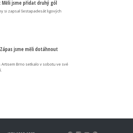
ý: Měli jsme přidat druhý gól
ny si zapsal šestapadesát ligových
: Zápas jsme měli dotáhnout
 Artisem Brno setkalo v sobotu ve své
í.