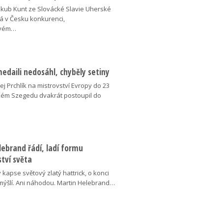
akub Kunt ze Slovácké Slavie Uherské
á v Česku konkurenci,
ovém…
medaili nedosáhl, chyběly setiny
j Prchlík na mistrovství Evropy do 23
kém Szegedu dvakrát postoupil do
ebrand řádí, ladí formu
tví světa
v kapse světový zlatý hattrick, o konci
ýšlí. Ani náhodou. Martin Helebrand…