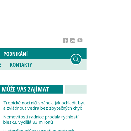
PODNIKÁNÍ
E
KONTAKTY
MŮŽE VÁS ZAJÍMAT
Tropické noci ničí spánek. Jak ochladit byt
a zvládnout vedra bez zbytečných chyb
Nemovitosti radnice prodala rychlostí
blesku, vydělá 83 milionů
U starého mlýna vyrostl pumptrack,