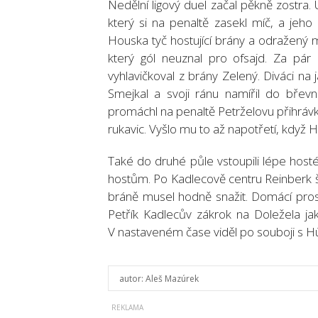
Nedělní ligový duel začal pěkně zostra.
který si na penaltě zasekl míč, a jeho r
Houska tyč hostující brány a odražený m
který gól neuznal pro ofsajd. Za pá
vyhlavičkoval z brány Zelený. Diváci na 
Smejkal a svoji ránu namířil do břevn
promáchl na penaltě Petrželovu přihráv
rukavic. Vyšlo mu to až napotřetí, když H
Také do druhé půle vstoupili lépe hosté.
hostům. Po Kadlecově centru Reinberk 
bráně musel hodně snažit. Domácí prostř
Petřík Kadlecův zákrok na Doležela j
V nastaveném čase viděl po souboji s 
autor:
Aleš Mazúrek