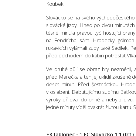
Koubek.
Slovácko se na svého východočeského s
slovácké jízdy. Hned po dvou minutách s
těsně minula pravou tyč hostující brány
na Fendricha sám. Hradecký gólman 
rukavicích vylámali zuby také Sadílek,
před odchodem do kabin potrestat Vlkano
Ve druhé půli se obraz hry nezměnil, a
před Marečka a ten jej uklidil zkušeně d
deset minut. Před šestnáctkou Hradec
v oslabení. Debutujícímu sudímu Batíkov
výroky přiléval do ohně a nebylo divu,
jedné minuty viděl dvakrát žlutou kartu. 
FK Jablonec - 1.FC Slovácko 1:1 (0:1)