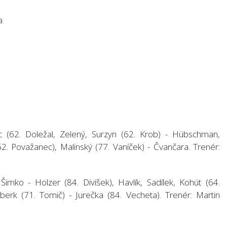
a
c (62. Doležal, Zelený, Surzyn (62. Krob) - Hübschman,
(62. Považanec), Malinský (77. Vaníček) - Čvančara. Trenér:
Šimko - Holzer (84. Divíšek), Havlík, Sadílek, Kohút (64.
inberk (71. Tomič) - Jurečka (84. Vecheta). Trenér: Martin