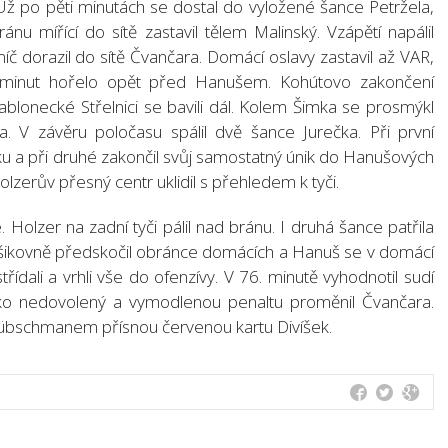
 Už po pěti minutách se dostal do vyložené šance Petržela,
ánu mířící do sítě zastavil tělem Malinský. Vzápětí napálil
íč dorazil do sítě Čvančara. Domácí oslavy zastavil až VAR,
r minut hořelo opět před Hanušem. Kohútovo zakončení
jablonecké Střelnici se bavili dál. Kolem Šimka se prosmýkl
a. V závěru poločasu spálil dvě šance Jurečka. Při první
ku a při druhé zakončil svůj samostatný únik do Hanušových
olzerův přesný centr uklidil s přehledem k tyči.
 Holzer na zadní tyči pálil nad bránu. I druhá šance patřila
šikovně předskočil obránce domácích a Hanuš se v domácí
ídali a vrhli vše do ofenzívy. V 76. minutě vyhodnotil sudí
ako nedovolený a vymodlenou penaltu proměnil Čvančara.
Hübschmanem přísnou červenou kartu Divíšek.