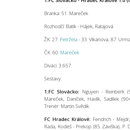
1.FC Slovácko - Hradec Králové 1:0 (0
Branka: 51. Mareček
Rozhodčí: Batík - Hájek, Ratajová.
ŽK: 27.
Petržela
- 33. Vlkanova, 87. Urma
ČK: 60.
Mareček
Diváci: 3.657.
Sestavy:
1.FC Slovácko:
Nguyen - Reinberk (90
Mareček, Daníček, Havlík, Sadílek (90+
Trenér: Martin Svědík.
FC Hradec Králové:
Fendrich - Mejdr, 
Rada, Kodeš - Prekop (85. Záviška), P. D