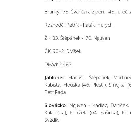
Branky: 75. Čvančara z pen. - 45. Jurečk
Rozhodčí: Petřík - Paták, Hurych.
ŽK: 83. Štěpánek - 70. Nguyen
ČK: 90+2. Divíšek.
Diváci: 2.487.
Jablonec
: Hanuš - Štěpánek, Martine
Kubista, Houska (46. Pleštil), Smejkal 
Petr Rada.
Slovácko
: Nguyen - Kadlec, Daníček, 
Kalabiška), Petržela (64. Šašinka), Re
Svědík.