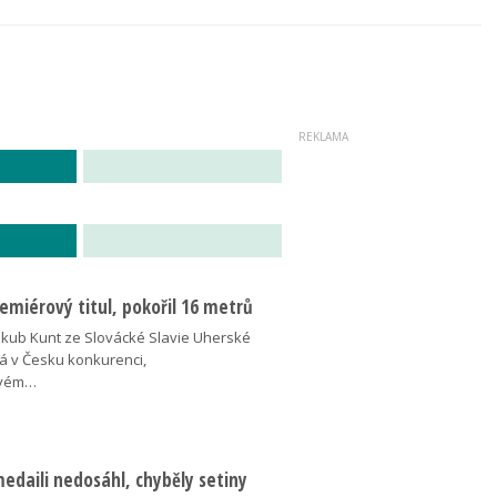
miérový titul, pokořil 16 metrů
akub Kunt ze Slovácké Slavie Uherské
á v Česku konkurenci,
ovém…
medaili nedosáhl, chyběly setiny