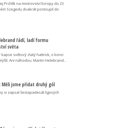
j Prchlík na mistrovství Evropy do 23
kém Szegedu dvakrát postoupil do
ebrand řádí, ladí formu
tví světa
v kapse světový zlatý hattrick, o konci
ýšlí. Ani náhodou. Martin Helebrand…
ý: Měli jsme přidat druhý gól
ny si zapsal šestapadesát ligových