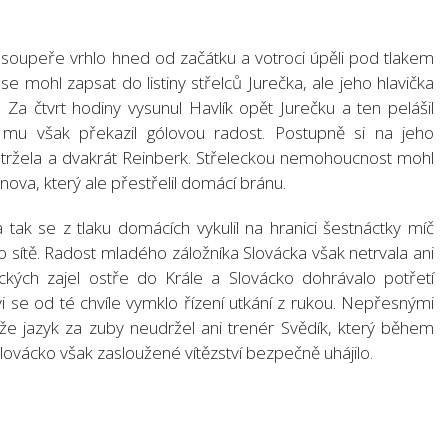
oupeře vrhlo hned od začátku a votroci úpěli pod tlakem
e mohl zapsat do listiny střelců Jurečka, ale jeho hlavička
. Za čtvrt hodiny vysunul Havlík opět Jurečku a ten pelášil
mu však překazil gólovou radost. Postupně si na jeho
 Petržela a dvakrát Reinberk. Střeleckou nemohoucnost mohl
va, který ale přestřelil domácí bránu.
 tak se z tlaku domácích vykulil na hranici šestnáctky míč
o sítě. Radost mladého záložníka Slovácka však netrvala ani
kých zajel ostře do Krále a Slovácko dohrávalo potřetí
i se od té chvíle vymklo řízení utkání z rukou. Nepřesnými
 že jazyk za zuby neudržel ani trenér Svědík, který během
Slovácko však zasloužené vítězství bezpečně uhájilo.