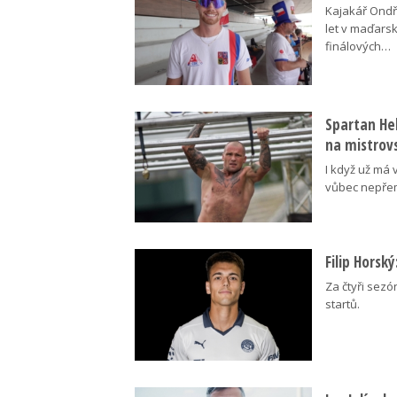
Kajakář Ondře
let v maďars
finálových…
Spartan Hel
na mistrovs
I když už má 
vůbec nepřem
Filip Horsk
Za čtyři sezó
startů.