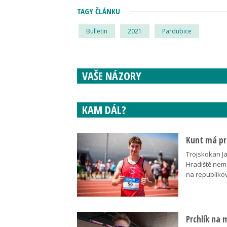
TAGY ČLÁNKU
Bulletin
2021
Pardubice
VAŠE NÁZORY
KAM DÁL?
Kunt má pre
Trojskokan J
Hradiště nem
na republik
Prchlík na 