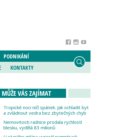
PODNIKÁNÍ
E
KONTAKTY
MŮŽE VÁS ZAJÍMAT
Tropické noci ničí spánek. Jak ochladit byt
a zvládnout vedra bez zbytečných chyb
Nemovitosti radnice prodala rychlostí
blesku, vydělá 83 milionů
U starého mlýna vyrostl pumptrack,