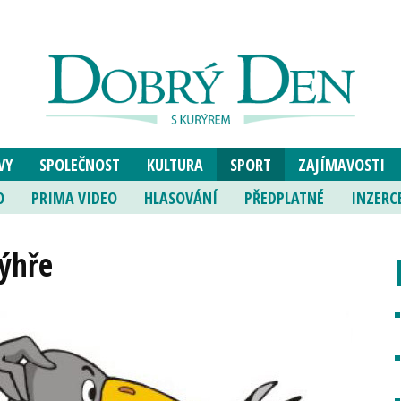
VY
SPOLEČNOST
KULTURA
SPORT
ZAJÍMAVOSTI
O
PRIMA VIDEO
HLASOVÁNÍ
PŘEDPLATNÉ
INZERC
výhře