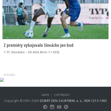
Z premiéry vybojovalo Slovácko jen bod
1. FC Slovácko – SK Artis Brno 1:1 (0:0)
|
GDPR
COPYRIGHT
Copyright © 2001-2026
DOBRÝ DEN S KURÝREM, a. s., ISSN 1213-1385