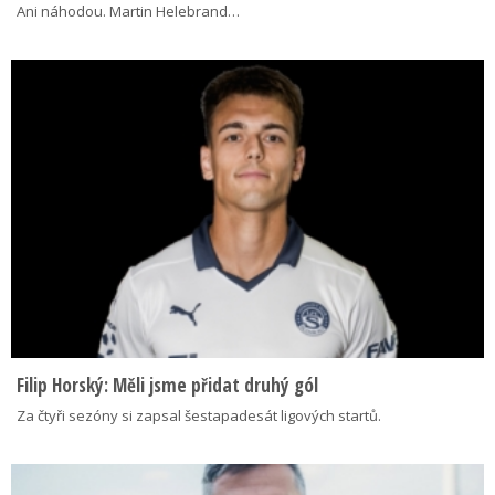
Ani náhodou. Martin Helebrand…
Filip Horský: Měli jsme přidat druhý gól
Za čtyři sezóny si zapsal šestapadesát ligových startů.