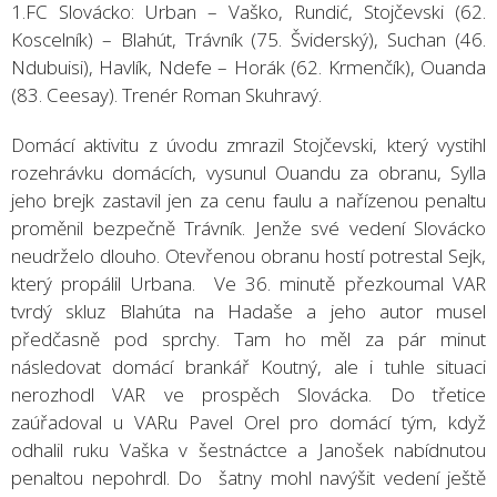
1.FC Slovácko: Urban – Vaško, Rundić, Stojčevski (62.
Koscelník) – Blahút, Trávník (75. Šviderský), Suchan (46.
Ndubuisi), Havlík, Ndefe – Horák (62. Krmenčík), Ouanda
(83. Ceesay). Trenér Roman Skuhravý.
Domácí aktivitu z úvodu zmrazil Stojčevski, který vystihl
rozehrávku domácích, vysunul Ouandu za obranu, Sylla
jeho brejk zastavil jen za cenu faulu a nařízenou penaltu
proměnil bezpečně Trávník. Jenže své vedení Slovácko
neudrželo dlouho. Otevřenou obranu hostí potrestal Sejk,
který propálil Urbana. Ve 36. minutě přezkoumal VAR
tvrdý skluz Blahúta na Hadaše a jeho autor musel
předčasně pod sprchy. Tam ho měl za pár minut
následovat domácí brankář Koutný, ale i tuhle situaci
nerozhodl VAR ve prospěch Slovácka. Do třetice
zaúřadoval u VARu Pavel Orel pro domácí tým, když
odhalil ruku Vaška v šestnáctce a Janošek nabídnutou
penaltou nepohrdl. Do šatny mohl navýšit vedení ještě