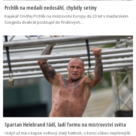
Prchlík na medaili nedosáhl, chyběly setiny
Kajakář Ondřej Prchlík na mistrovství Evropy do 23 let v maďarském
Szegedu dvakrát postoupil do finálových…
Spartan Helebrand řádí, ladí formu na mistrovství světa
I když už má v kapse světový zlatý hattrick, o konci vůbec nepřemýšlí.