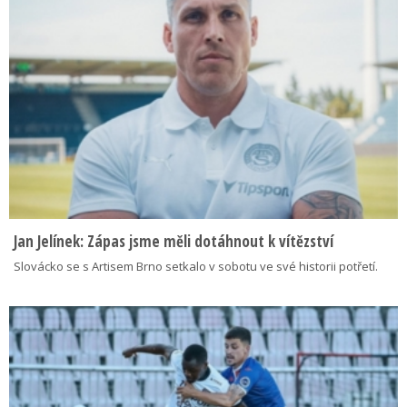
Jan Jelínek: Zápas jsme měli dotáhnout k vítězství
Slovácko se s Artisem Brno setkalo v sobotu ve své historii potřetí.