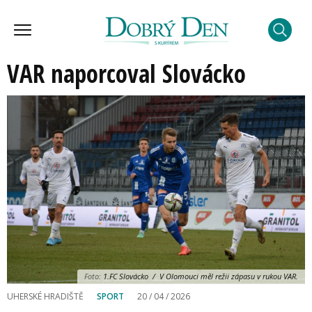
VAR naporcoval Slovácko
Foto:
1.FC Slovácko / V Olomouci měl režii zápasu v rukou VAR.
UHERSKÉ HRADIŠTĚ
SPORT
20 / 04 / 2026