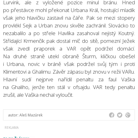
Lurvink, ale z vyložené pozice minul bránu. Hned
po přestávce mohl překonat Urbana Král, hostující mladík
však jeho hlavičku zastavil na čáře. Pak se mezi stopery
provlékl Sejk a Urban znovu skvěle zachránil. Slovácko to
nezabalilo a po střele Havlíka zasahoval nejistý Koutný.
Střídající Krmenčík pak dostal míč do sítě, pomezní Ježek
však zvedl praporek a VAR opět podržel domácí.
Na druhé straně utekl obraně Šturm, kličkou obešel
i Urbana, novic v bráně však podržel svůj tým i proti
Klimentovi a Ghalimu. Závěr zápasu byl znovu v režii VARu.
Hlavní sudí nejprve nařídil penaltu za faul Vaška
na Ghaliho, jenže ten stál v ofsajdu. VAR tedy penaltu
zrušil, ale Vaška nechal vyloučit.
autor:
Aleš Mazúrek