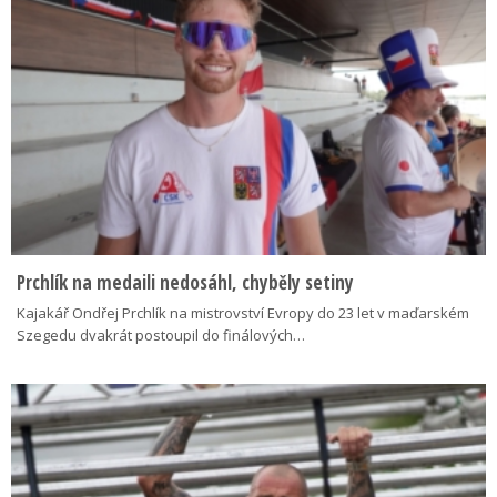
Prchlík na medaili nedosáhl, chyběly setiny
Kajakář Ondřej Prchlík na mistrovství Evropy do 23 let v maďarském
Szegedu dvakrát postoupil do finálových…