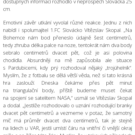
dostupných informací rozhodlo v neprospěch Slovácka 25
cm.
Emotivní závěr utkání vyvolal různé reakce. Jednu z nich
nabídl i spolumajitel 1.FC Slovácko Vítězslav Skopal. „Na
Bohemce nám bod přeneslo údajně šest centimetrů,
tedy zhruba délka palce na noze, tentokrát nám dva body
sebralo centimetrů dvacet pět, což je asi polovina
chodidla. Absurdněji na mě zapůsobila ale situace
s Pardubicemi, kdy prý rozhodoval nějaký „trojúhelník“.
Myslím, že z fotbalu se dělá větší věda, než si tato krásná
hra zaslouží. Dneska čekáme přes pět minut
na triangulační body, příště budeme muset čekat
na spojení se satelitem NASA,“ usmál se Vítězslav Skopal
a dodal. „Jestliže rozhodovalo o uznání rozhodující branky
dvacet pět centimetrů a vezmeme v potaz, že samotný
míč má průměr dvacet dva centimetrů, tak je stejně
na lidech u VAR, jestli umístí čáru na vnitřní či vnější okraj