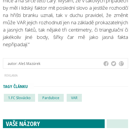
míče a na šířce této čáry. Myslím, že v takových případech
by měl i lidský faktor mít poslední slovo a jestliže rozhodčí
na hřišti branku uznali, tak v duchu pravidel, že změnit
může VAR jejich rozhodnutí jen na základě prokazatelných
a jasných faktů, tak nějaké tři centimetry, či triangulační či
jakékoliv jiné body, šířky čar mě jako jasná fakta
nepřipadají.“
autor:
Aleš Mazúrek
TAGY ČLÁNKU
1.FC Slovácko
Pardubice
VAR
VAŠE NÁZORY