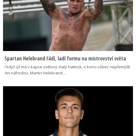
Spartan Helebrand řádí, ladí formu na mistrovství světa
I když už má v kapse světový zlatý hattrick, o konci vůbec nepřemýšlí.
Ani náhodou. Martin Helebrand…