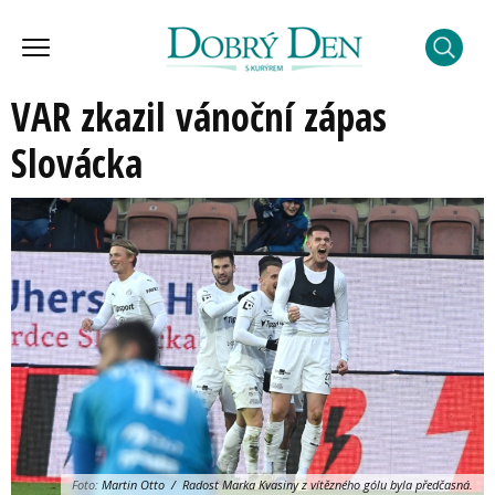
VAR zkazil vánoční zápas
Slovácka
Foto:
Martin Otto / Radost Marka Kvasiny z vítězného gólu byla předčasná.