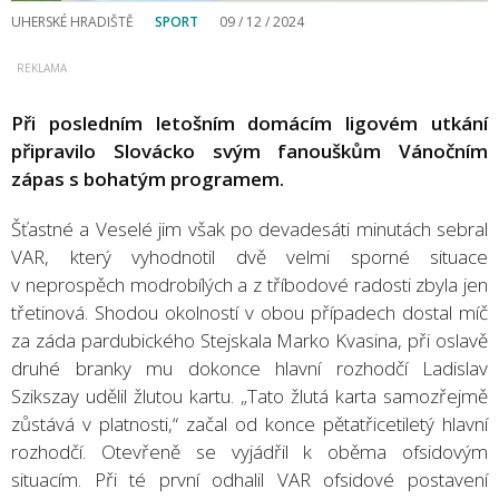
UHERSKÉ HRADIŠTĚ
SPORT
09 / 12 / 2024
Při posledním letošním domácím ligovém utkání
připravilo Slovácko svým fanouškům Vánočním
zápas s bohatým programem.
Šťastné a Veselé jim však po devadesáti minutách sebral
VAR, který vyhodnotil dvě velmi sporné situace
v neprospěch modrobílých a z tříbodové radosti zbyla jen
třetinová. Shodou okolností v obou případech dostal míč
za záda pardubického Stejskala Marko Kvasina, při oslavě
druhé branky mu dokonce hlavní rozhodčí Ladislav
Szikszay udělil žlutou kartu. „Tato žlutá karta samozřejmě
zůstává v platnosti,“ začal od konce pětatřicetiletý hlavní
rozhodčí. Otevřeně se vyjádřil k oběma ofsidovým
situacím. Při té první odhalil VAR ofsidové postavení