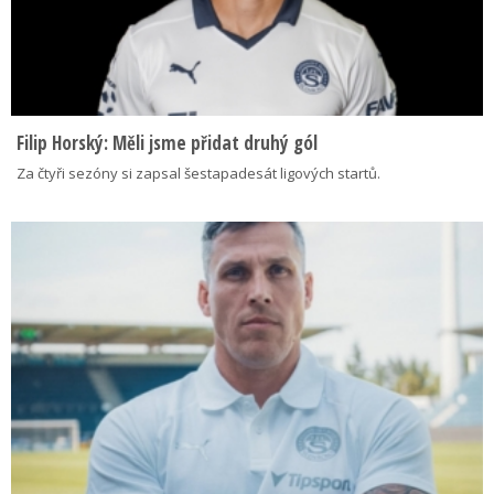
Filip Horský: Měli jsme přidat druhý gól
Za čtyři sezóny si zapsal šestapadesát ligových startů.