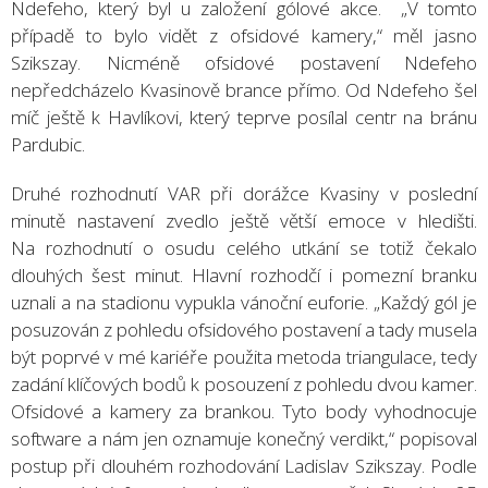
Ndefeho, který byl u založení gólové akce. „V tomto
případě to bylo vidět z ofsidové kamery,“ měl jasno
Szikszay. Nicméně ofsidové postavení Ndefeho
nepředcházelo Kvasinově brance přímo. Od Ndefeho šel
míč ještě k Havlíkovi, který teprve posílal centr na bránu
Pardubic.
Druhé rozhodnutí VAR při dorážce Kvasiny v poslední
minutě nastavení zvedlo ještě větší emoce v hledišti.
Na rozhodnutí o osudu celého utkání se totiž čekalo
dlouhých šest minut. Hlavní rozhodčí i pomezní branku
uznali a na stadionu vypukla vánoční euforie. „Každý gól je
posuzován z pohledu ofsidového postavení a tady musela
být poprvé v mé kariéře použita metoda triangulace, tedy
zadání klíčových bodů k posouzení z pohledu dvou kamer.
Ofsidové a kamery za brankou. Tyto body vyhodnocuje
software a nám jen oznamuje konečný verdikt,“ popisoval
postup při dlouhém rozhodování Ladislav Szikszay. Podle