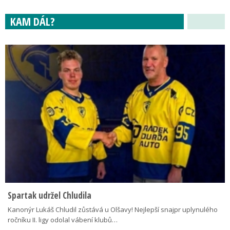
KAM DÁL?
Spartak udržel Chludila
Kanonýr Lukáš Chludil zůstává u Olšavy! Nejlepší snajpr uplynulého
ročníku II. ligy odolal vábení klubů…