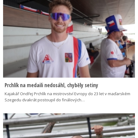
Prchlík na medaili nedosáhl, chyběly setiny
Kajakář Ondřej Prchlík na mistrovství Evropy do 23 let v maďarském
Szegedu dvakrát postoupil do finálových…