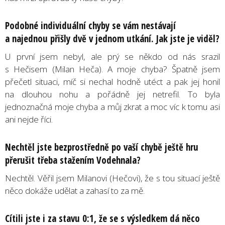
Podobné individuální chyby se vám nestávají
a najednou přišly dvě v jednom utkání. Jak jste je viděl?
U první jsem nebyl, ale prý se někdo od nás srazil
s Hečisem (Milan Heča). A moje chyba? Špatně jsem
přečetl situaci, míč si nechal hodně utéct a pak jej honil
na dlouhou nohu a pořádně jej netrefil. To byla
jednoznačná moje chyba a můj zkrat a moc víc k tomu asi
ani nejde říci.
Nechtěl jste bezprostředně po vaší chybě ještě hru
přerušit třeba stažením Vodehnala?
Nechtěl. Věřil jsem Milanovi (Hečovi), že s tou situací ještě
něco dokáže udělat a zahasí to za mě.
Cítili jste i za stavu 0:1, že se s výsledkem dá něco