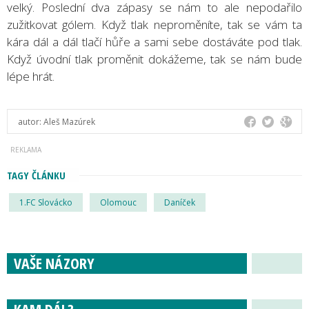
velký. Poslední dva zápasy se nám to ale nepodařilo
zužitkovat gólem. Když tlak neproměníte, tak se vám ta
kára dál a dál tlačí hůře a sami sebe dostáváte pod tlak.
Když úvodní tlak proměnit dokážeme, tak se nám bude
lépe hrát.
autor:
Aleš Mazúrek
TAGY ČLÁNKU
1.FC Slovácko
Olomouc
Daníček
VAŠE NÁZORY
KAM DÁL?