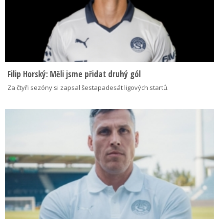
Filip Horský: Měli jsme přidat druhý gól
Za čtyři sezóny si zapsal šestapadesát ligových startů.