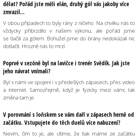
dělat? Pořád jste měli elán, druhý gól vás jakoby více
zmrazil...
V obou případech to byly rány z ničeho. Na chvilku nás to
vždycky přibrzdilo v našem výkonu, ale pořád jsme
se tlačili za gólem. Bohužel jsme do brány nedokázali nic
dotlačit. Hrozně nás to mrzí.
Poprvé v sezóně byl na lavičce i trenér Svědík. Jak jste
jeho návrat vnímali?
Byl s námi ve spojení i v předešlých zápasech, přes video
a internet. Samozřejmě, když je fyzicky mezi vámi, tak
změna tam je.
V porovnání s loňskem se vám daří v zápasech herně od
začátku. Vstupujete do těch duelů více nabuzení?
Nevím, čím to je, ale cítíme, že tlak máme ze začátku