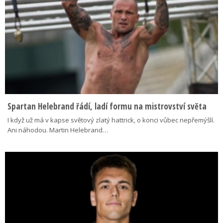
Spartan Helebrand řádí, ladí formu na mistrovství světa
I když už má v kapse světový zlatý hattrick, o konci vůbec nepřemýšlí.
Ani náhodou. Martin Helebrand…