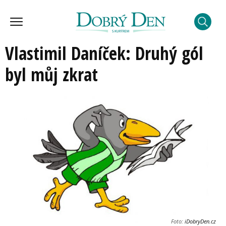
Vlastimil Daníček: Druhý gól
byl můj zkrat
Foto:
iDobryDen.cz