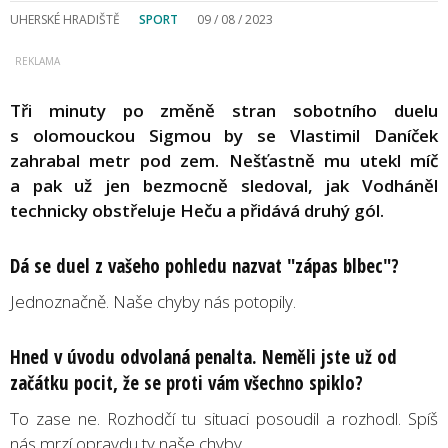
UHERSKÉ HRADIŠTĚ
SPORT
09 / 08 / 2023
Tři minuty po změně stran sobotního duelu
s olomouckou Sigmou by se Vlastimil Daníček
zahrabal metr pod zem. Nešťastně mu utekl míč
a pak už jen bezmocně sledoval, jak Vodháněl
technicky obstřeluje Heču a přidává druhý gól.
Dá se duel z vašeho pohledu nazvat "zápas blbec"?
Jednoznačně. Naše chyby nás potopily.
Hned v úvodu odvolaná penalta. Neměli jste už od
začátku pocit, že se proti vám všechno spiklo?
To zase ne. Rozhodčí tu situaci posoudil a rozhodl. Spíš
nás mrzí opravdu ty naše chyby.