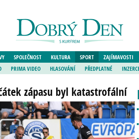
VY
SPOLEČNOST
KULTURA
SPORT
ZAJÍMAVOSTI
O
PRIMA VIDEO
HLASOVÁNÍ
PŘEDPLATNÉ
INZERC
čátek zápasu byl katastrofální