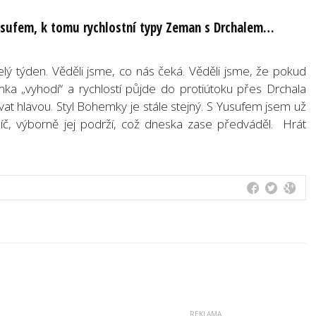
usufem, k tomu rychlostní typy Zeman s Drchalem…
elý týden. Věděli jsme, co nás čeká. Věděli jsme, že pokud
ka „vyhodí“ a rychlostí půjde do protiútoku přes Drchala
at hlavou. Styl Bohemky je stále stejný. S Yusufem jsem už
íč, výborně jej podrží, což dneska zase předváděl. Hrát