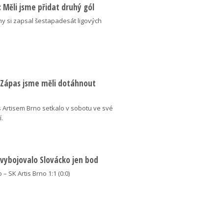
ý: Měli jsme přidat druhý gól
ny si zapsal šestapadesát ligových
: Zápas jsme měli dotáhnout
 Artisem Brno setkalo v sobotu ve své
í.
 vybojovalo Slovácko jen bod
 – SK Artis Brno 1:1 (0:0)