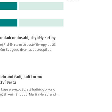
medaili nedosáhl, chyběly setiny
j Prchlík na mistrovství Evropy do 23
kém Szegedu dvakrát postoupil do
ebrand řádí, ladí formu
tví světa
v kapse světový zlatý hattrick, o konci
ýšlí. Ani náhodou. Martin Helebrand…