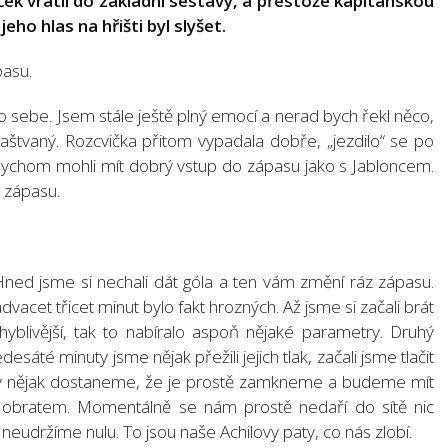
ček vrátil do základní sestavy, a přestože kapitánskou
eho hlas na hřišti byl slyšet.
asu.
pro sebe. Jsem stále ještě plný emocí a nerad bych řekl něco,
naštvaný. Rozcvička přitom vypadala dobře, „jezdilo“ se po
bychom mohli mít dobrý vstup do zápasu jako s Jabloncem.
t zápasu.
 Hned jsme si nechali dát góla a ten vám změní ráz zápasu.
dvacet třicet minut bylo fakt hrozných. Až jsme si začali brát
hyblivější, tak to nabíralo aspoň nějaké parametry. Druhý
sáté minuty jsme nějak přežili jejich tlak, začali jsme tlačit
ány nějak dostaneme, že je prostě zamkneme a budeme mít
m obratem. Momentálně se nám prostě nedaří do sítě nic
udržíme nulu. To jsou naše Achilovy paty, co nás zlobí.