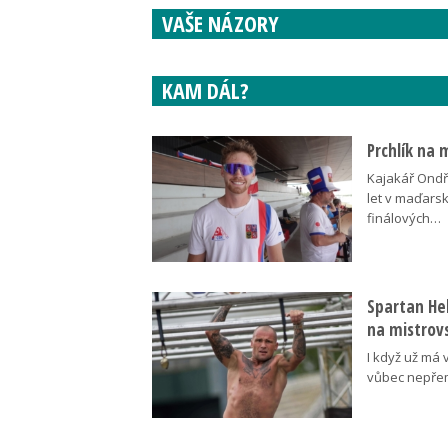
VAŠE NÁZORY
KAM DÁL?
Prchlík na 
Kajakář Ondře
let v maďars
finálových…
Spartan Hel
na mistrovs
I když už má 
vůbec nepřem