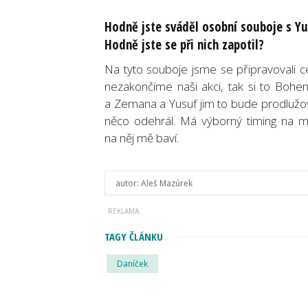
Hodně jste sváděl osobní souboje s Y
Hodně jste se při nich zapotil?
Na tyto souboje jsme se připravovali c
nezakončíme naši akci, tak si to Bohem
a Zemana a Yusuf jim to bude prodlužov
něco odehrál. Má výborný timing na m
na něj mě baví.
autor:
Aleš Mazúrek
TAGY ČLÁNKU
Daníček