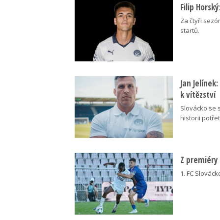
Filip Horsk
Za čtyři sezó
startů.
Jan Jelínek
k vítězství
Slovácko se s
historii potřet
Z premiéry
1. FC Slovácko