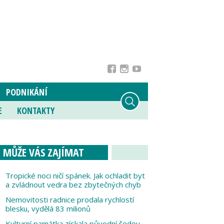
PODNIKÁNÍ
E
KONTAKTY
MŮŽE VÁS ZAJÍMAT
Tropické noci ničí spánek. Jak ochladit byt
a zvládnout vedra bez zbytečných chyb
Nemovitosti radnice prodala rychlostí
blesku, vydělá 83 milionů
Kulturní památka získala původní šedou