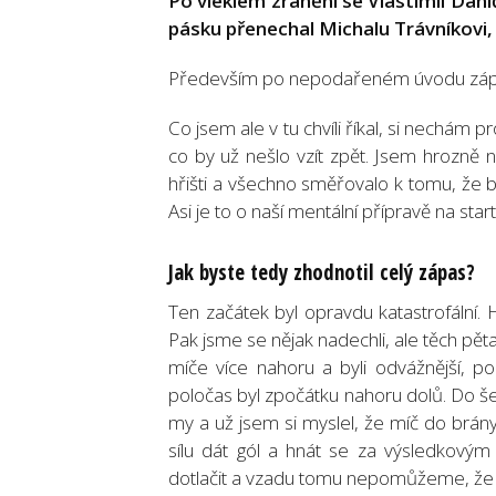
Po vleklém zranění se Vlastimil Daní
pásku přenechal Michalu Trávníkovi, j
Především po nepodařeném úvodu záp
Co jsem ale v tu chvíli říkal, si nechám 
co by už nešlo vzít zpět. Jsem hrozně 
hřišti a všechno směřovalo k tomu, že 
Asi je to o naší mentální přípravě na star
Jak byste tedy zhodnotil celý zápas?
Ten začátek byl opravdu katastrofální.
Pak jsme se nějak nadechli, ale těch pěta
míče více nahoru a byli odvážnější, po
poločas byl zpočátku nahoru dolů. Do šede
my a už jsem si myslel, že míč do br
sílu dát gól a hnát se za výsledkový
dotlačit a vzadu tomu nepomůžeme, že ne