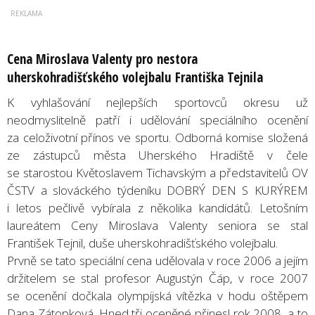
Cena Miroslava Valenty pro nestora
uherskohradišťského volejbalu Františka Tejnila
K vyhlašování nejlepších sportovců okresu už
neodmyslitelně patří i udělování speciálního ocenění
za celoživotní přínos ve sportu. Odborná komise složená
ze zástupců města Uherského Hradiště v čele
se starostou Květoslavem Tichavským a představitelů OV
ČSTV a slováckého týdeníku DOBRÝ DEN S KURÝREM
i letos pečlivě vybírala z několika kandidátů. Letošním
laureátem Ceny Miroslava Valenty seniora se stal
František Tejnil, duše uherskohradišťského volejbalu.
Prvně se tato speciální cena udělovala v roce 2006 a jejím
držitelem se stal profesor Augustýn Čáp, v roce 2007
se ocenění dočkala olympijská vítězka v hodu oštěpem
Dana Zátopková. Hned tři oceněné přinesl rok 2008, a to