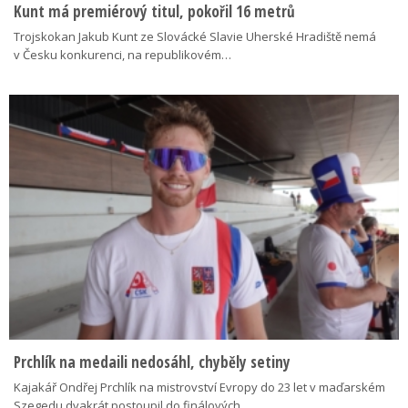
Kunt má premiérový titul, pokořil 16 metrů
Trojskokan Jakub Kunt ze Slovácké Slavie Uherské Hradiště nemá
v Česku konkurenci, na republikovém…
Prchlík na medaili nedosáhl, chyběly setiny
Kajakář Ondřej Prchlík na mistrovství Evropy do 23 let v maďarském
Szegedu dvakrát postoupil do finálových…