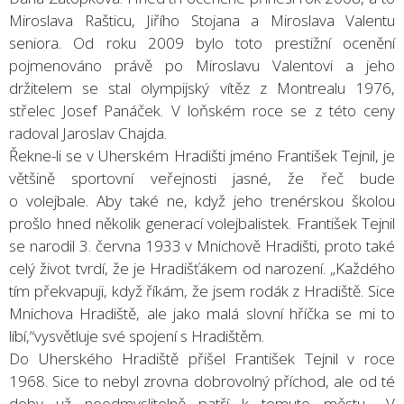
Miroslava Rašticu, Jiřího Stojana a Miroslava Valentu
seniora. Od roku 2009 bylo toto prestižní ocenění
pojmenováno právě po Miroslavu Valentovi a jeho
držitelem se stal olympijský vítěz z Montrealu 1976,
střelec Josef Panáček. V loňském roce se z této ceny
radoval Jaroslav Chajda.
Řekne-li se v Uherském Hradišti jméno František Tejnil, je
většině sportovní veřejnosti jasné, že řeč bude
o volejbale. Aby také ne, když jeho trenérskou školou
prošlo hned několik generací volejbalistek. František Tejnil
se narodil 3. června 1933 v Mnichově Hradišti, proto také
celý život tvrdí, že je Hradišťákem od narození. „Každého
tím překvapuji, když říkám, že jsem rodák z Hradiště. Sice
Mnichova Hradiště, ale jako malá slovní hříčka se mi to
líbí,“vysvětluje své spojení s Hradištěm.
Do Uherského Hradiště přišel František Tejnil v roce
1968. Sice to nebyl zrovna dobrovolný příchod, ale od té
doby už neodmyslitelně patří k tomuto městu. „V