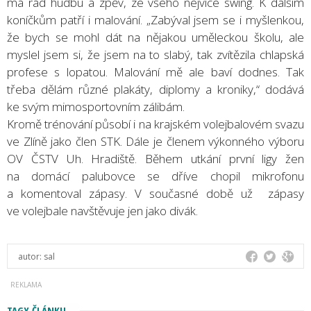
má rád hudbu a zpěv, ze všeho nejvíce swing. K dalším
koníčkům patří i malování. „Zabýval jsem se i myšlenkou,
že bych se mohl dát na nějakou uměleckou školu, ale
myslel jsem si, že jsem na to slabý, tak zvítězila chlapská
profese s lopatou. Malování mě ale baví dodnes. Tak
třeba dělám různé plakáty, diplomy a kroniky,“ dodává
ke svým mimosportovním zálibám.
Kromě trénování působí i na krajském volejbalovém svazu
ve Zlíně jako člen STK. Dále je členem výkonného výboru
OV ČSTV Uh. Hradiště. Během utkání první ligy žen
na domácí palubovce se dříve chopil mikrofonu
a komentoval zápasy. V současné době už zápasy
ve volejbale navštěvuje jen jako divák.
autor:
sal
TAGY ČLÁNKU