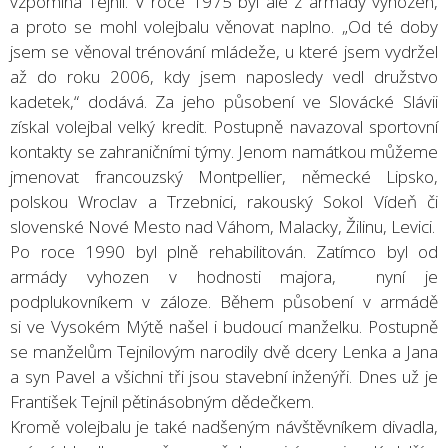
vzpomíná Tejnil. V roce 1975 byl ale z armády vyhozen,
a proto se mohl volejbalu věnovat naplno. „Od té doby
jsem se věnoval trénování mládeže, u které jsem vydržel
až do roku 2006, kdy jsem naposledy vedl družstvo
kadetek,“ dodává. Za jeho působení ve Slovácké Slávii
získal volejbal velký kredit. Postupně navazoval sportovní
kontakty se zahraničními týmy. Jenom namátkou můžeme
jmenovat francouzský Montpellier, německé Lipsko,
polskou Wroclav a Trzebnici, rakouský Sokol Vídeň či
slovenské Nové Mesto nad Váhom, Malacky, Žilinu, Levici.
Po roce 1990 byl plně rehabilitován. Zatímco byl od
armády vyhozen v hodnosti majora, nyní je
podplukovníkem v záloze. Během působení v armádě
si ve Vysokém Mýtě našel i budoucí manželku. Postupně
se manželům Tejnilovým narodily dvě dcery Lenka a Jana
a syn Pavel a všichni tři jsou stavební inženýři. Dnes už je
František Tejnil pětinásobným dědečkem.
Kromě volejbalu je také nadšeným návštěvníkem divadla,