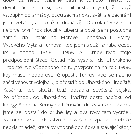
devatenácti jsem si, jako militarista, myslel, že když
vstoupím do armády, budu zachraňovat svět, ale zachránil
jsem velké …, ale to už je druhá věc. Od roku 1952 jsem
nejprve první rok sloužil v Liberci a poté jsem postupně
zamířil do Hranic na Moravě, Benešova u Prahy,
Vysokého Mýta a Turnova, kde jsem sloužil zhruba deset
let v období 1958 - 1968. A Turnov byla moje
předposlední štace. Odtud nás vystrkali do Uherského
Hradiště. Ale vůbec toho nelituji,“ vzpomíná na rok 1968,
kdy musel nedobrovolně opustit Turnov, kde se naplno
začal věnovat volejbalu, a přesídlit do Uherského Hradiště.
Kasárna, kde sloužil, totiž obsadila sovětská vojska.
Po příchodu do Uherského Hradiště dostal nabídku od
kolegy Antonína Kouby na trénování družstva žen. „Za rok
jsme se dostali do druhé ligy a dva roky tam vydrželi.
Nakonec se ale družstvo žen začalo rozpadat, protože
nebyla mládež, která by vhodně doplňovala stávající kádr,“