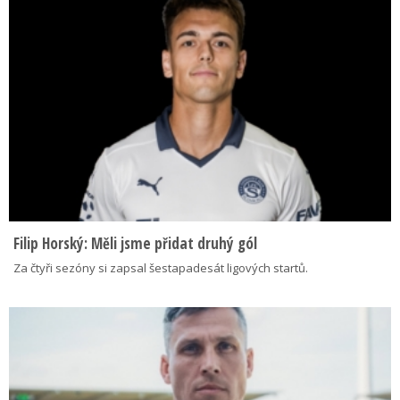
Filip Horský: Měli jsme přidat druhý gól
Za čtyři sezóny si zapsal šestapadesát ligových startů.