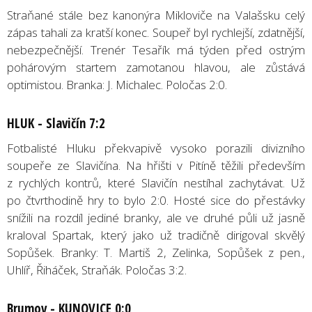
Straňané stále bez kanonýra Mikloviče na Valašsku celý
zápas tahali za kratší konec. Soupeř byl rychlejší, zdatnější,
nebezpečnější. Trenér Tesařík má týden před ostrým
pohárovým startem zamotanou hlavou, ale zůstává
optimistou. Branka: J. Michalec. Poločas 2:0.
HLUK - Slavičín 7:2
Fotbalisté Hluku překvapivě vysoko porazili divizního
soupeře ze Slavičína. Na hřišti v Pitíně těžili především
z rychlých kontrů, které Slavičín nestíhal zachytávat. Už
po čtvrthodině hry to bylo 2:0. Hosté sice do přestávky
snížili na rozdíl jediné branky, ale ve druhé půli už jasně
kraloval Spartak, který jako už tradičně dirigoval skvělý
Sopůšek. Branky: T. Martiš 2, Zelinka, Sopůšek z pen.,
Uhlíř, Řiháček, Straňák. Poločas 3:2.
Brumov - KUNOVICE 0:0