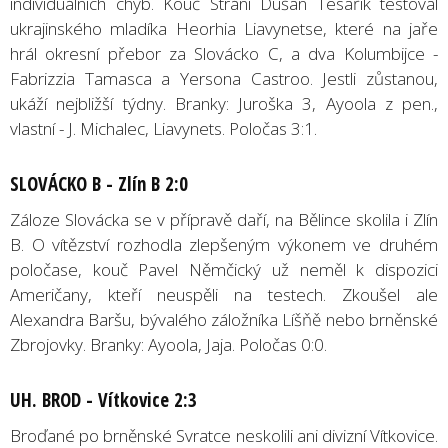
individuálních chyb. Kouč Strání Dušan Tesařík testoval
ukrajinského mladíka Heorhia Liavynetse, které na jaře
hrál okresní přebor za Slovácko C, a dva Kolumbijce -
Fabrizzia Tamasca a Yersona Castroo. Jestli zůstanou,
ukáží nejbližší týdny. Branky: Juroška 3, Ayoola z pen.,
vlastní - J. Michalec, Liavynets. Poločas 3:1.
SLOVÁCKO B - Zlín B 2:0
Záloze Slovácka se v přípravě daří, na Bělince skolila i Zlín
B. O vítězství rozhodla zlepšeným výkonem ve druhém
poločase, kouč Pavel Němčický už neměl k dispozici
Američany, kteří neuspěli na testech. Zkoušel ale
Alexandra Baršu, bývalého záložníka Líšňě nebo brněnské
Zbrojovky. Branky: Ayoola, Jaja. Poločas 0:0.
UH. BROD - Vítkovice 2:3
Broďané po brněnské Svratce neskolili ani divizní Vítkovice.