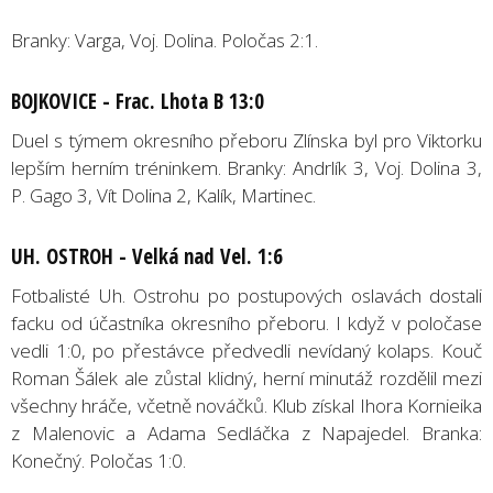
Branky: Varga, Voj. Dolina. Poločas 2:1.
BOJKOVICE - Frac. Lhota B 13:0
Duel s týmem okresního přeboru Zlínska byl pro Viktorku
lepším herním tréninkem. Branky: Andrlík 3, Voj. Dolina 3,
P. Gago 3, Vít Dolina 2, Kalík, Martinec.
UH. OSTROH - Velká nad Vel. 1:6
Fotbalisté Uh. Ostrohu po postupových oslavách dostali
facku od účastníka okresního přeboru. I když v poločase
vedli 1:0, po přestávce předvedli nevídaný kolaps. Kouč
Roman Šálek ale zůstal klidný, herní minutáž rozdělil mezi
všechny hráče, včetně nováčků. Klub získal Ihora Kornieika
z Malenovic a Adama Sedláčka z Napajedel. Branka:
Konečný. Poločas 1:0.