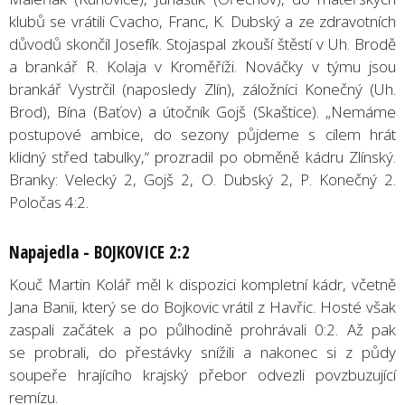
klubů se vrátili Cvacho, Franc, K. Dubský a ze zdravotních
důvodů skončil Josefík. Stojaspal zkouší štěstí v Uh. Brodě
a brankář R. Kolaja v Kroměříži. Nováčky v týmu jsou
brankář Vystrčil (naposledy Zlín), záložníci Konečný (Uh.
Brod), Bína (Baťov) a útočník Gojš (Skaštice). „Nemáme
postupové ambice, do sezony půjdeme s cílem hrát
klidný střed tabulky,“ prozradil po obměně kádru Zlínský.
Branky: Velecký 2, Gojš 2, O. Dubský 2, P. Konečný 2.
Poločas 4:2.
Napajedla - BOJKOVICE 2:2
Kouč Martin Kolář měl k dispozici kompletní kádr, včetně
Jana Banii, který se do Bojkovic vrátil z Havřic. Hosté však
zaspali začátek a po půlhodině prohrávali 0:2. Až pak
se probrali, do přestávky snížili a nakonec si z půdy
soupeře hrajícího krajský přebor odvezli povzbuzující
remízu.