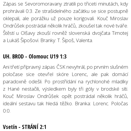
Zápas se Sevoromoravany ztratili po třiceti minutách, kdy
prohrávali 0:3. Ze strašidelného začátku se sice postupně
oklepali, ale porážku už pouze korigovali. Kouč Miroslav
Ondrůšek postrádal několik hráčů, zkoušel tak nové tváře.
Štěstí u Olšavy zkouší rovněž slovenská dvojčata Timotej
a Lukáš Šipošovi. Branky: T. Šipoš, Valenta.
UH. BROD - Olomouc U19 1:3
Ani třetí přípravný zápas ČSK nevyhrál, po prvním slušném
poločase sice otevřel skóre Lorenc, ale pak domácí
paradoxně odešli. Po prostřídání na rychlonohé mladíky
z Hané nestačili, výsledkem byly tři góly v brodské síti.
Kouč Miroslav Ondrůšek opět postrádal několik hráčů,
ideální sestavu tak hledá těžko. Branka: Lorenc. Poločas
0:0.
Vsetín - STRÁNÍ 2:1