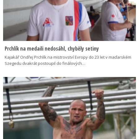
Prchlík na medaili nedosáhl, chyběly setiny
Kajakář Ondřej Prchlík na mistrovství Evropy do 23 let v maďarském
Szegedu dvakrát postoupil do finálových…