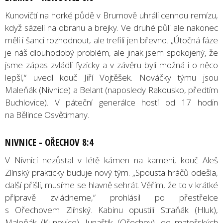
Kunovičtí na horké půdě v Brumově uhráli cennou remízu,
když sázeli na obranu a brejky. Ve druhé půli ale nakonec
měli i šanci rozhodnout, ale trefili jen břevno. „Útočná fáze
je náš dlouhodobý problém, ale jinak jsem spokojený, že
jsme zápas zvládli fyzicky a v závěru byli možná i o něco
lepší,“ uvedl kouč Jiří Vojtěšek. Nováčky týmu jsou
Maleňák (Nivnice) a Belant (naposledy Rakousko, předtím
Buchlovice). V páteční generálce hostí od 17 hodin
na Bělince Osvětimany.
NIVNICE - OŘECHOV 8:4
V Nivnici nezůstal v létě kámen na kameni, kouč Aleš
Zlínský prakticky buduje nový tým. „Spousta hráčů odešla,
další přišli, musíme se hlavně sehrát. Věřím, že to v krátké
přípravě zvládneme,“ prohlásil po přestřelce
s Ořechovem Zlínský. Kabinu opustili Straňák (Hluk),
Maleňák (Kunovice), Junaštík (Ořechov), do mateřských