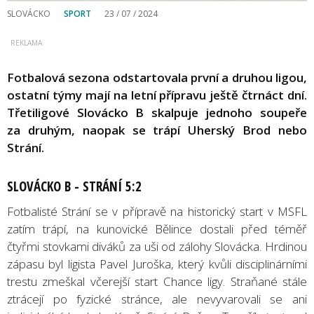
SLOVÁCKO
SPORT
23 / 07 / 2024
Fotbalová sezona odstartovala první a druhou ligou,
ostatní týmy mají na letní přípravu ještě čtrnáct dní.
Třetiligové Slovácko B skalpuje jednoho soupeře
za druhým, naopak se trápí Uherský Brod nebo
Strání.
SLOVÁCKO B - STRÁNÍ 5:2
Fotbalisté Strání se v přípravě na historický start v MSFL
zatím trápí, na kunovické Bělince dostali před téměř
čtyřmi stovkami diváků za uši od zálohy Slovácka. Hrdinou
zápasu byl ligista Pavel Juroška, který kvůli disciplinárními
trestu zmeškal včerejší start Chance ligy. Straňané stále
ztrácejí po fyzické stránce, ale nevyvarovali se ani