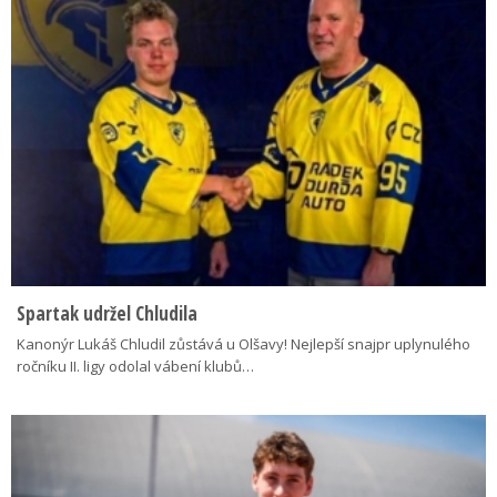
Spartak udržel Chludila
Kanonýr Lukáš Chludil zůstává u Olšavy! Nejlepší snajpr uplynulého
ročníku II. ligy odolal vábení klubů…