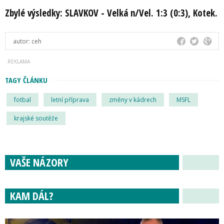
Zbylé výsledky: SLAVKOV - Velká n/Vel. 1:3 (0:3), Kotek.
autor:
ceh
TAGY ČLÁNKU
fotbal
letní příprava
změny v kádrech
MSFL
krajské soutěže
VAŠE NÁZORY
KAM DÁL?