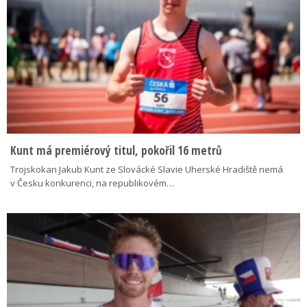
Kunt má premiérový titul, pokořil 16 metrů
Trojskokan Jakub Kunt ze Slovácké Slavie Uherské Hradiště nemá
v Česku konkurenci, na republikovém…