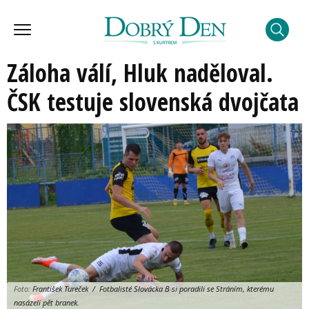
Záloha válí, Hluk naděloval.
ČSK testuje slovenská dvojčata
Foto:
František Tureček / Fotbalisté Slovácka B si poradili se Stráním, kterému
nasázeli pět branek.