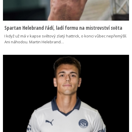
Spartan Helebrand řádí, ladí formu na mistrovství světa
I když už má v kapse světový zlatý hattrick, o konci vůbec nepřemýšlí.
Ani náhodou. Martin Helebrand…