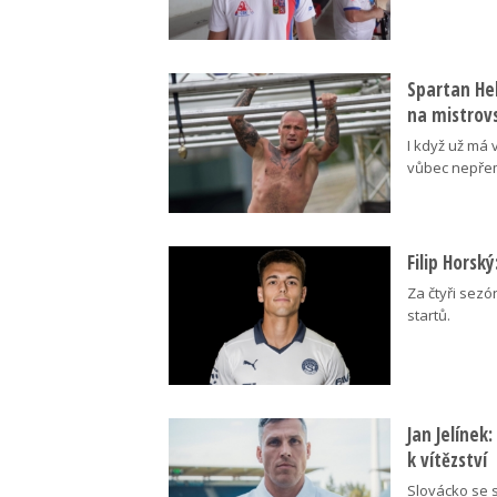
Spartan Hel
na mistrovs
I když už má 
vůbec nepřem
Filip Horsk
Za čtyři sezó
startů.
Jan Jelínek
k vítězství
Slovácko se s