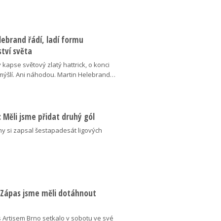
ebrand řádí, ladí formu
tví světa
v kapse světový zlatý hattrick, o konci
ýšlí. Ani náhodou. Martin Helebrand…
ý: Měli jsme přidat druhý gól
ny si zapsal šestapadesát ligových
: Zápas jsme měli dotáhnout
 Artisem Brno setkalo v sobotu ve své