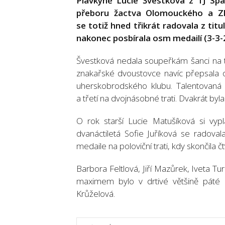
Plavkyně Lucie Švestková z TJ Sp
přeboru žactva Olomouckého a Zlí
se totiž hned třikrát radovala z tit
nakonec posbírala osm medailí (3-3-2
Švestková nedala soupeřkám šanci na 
znakařské dvoustovce navíc přepsala o
uherskobrodského klubu. Talentovaná
a třetí na dvojnásobné trati. Dvakrát byla 
O rok starší Lucie Matušíková si vy
dvanáctiletá Sofie Juříková se radova
medaile na poloviční trati, kdy skončila čt
Barbora Feltlová, Jiří Mazůrek, Iveta Tu
maximem bylo v drtivé většině páté mí
Krůželová.