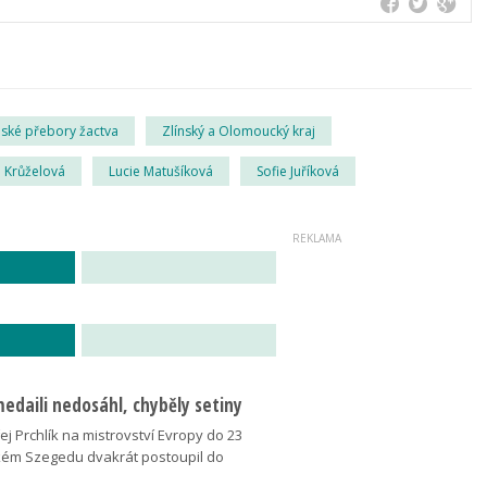
jské přebory žactva
Zlínský a Olomoucký kraj
 Krůželová
Lucie Matušíková
Sofie Juříková
medaili nedosáhl, chyběly setiny
j Prchlík na mistrovství Evropy do 23
kém Szegedu dvakrát postoupil do