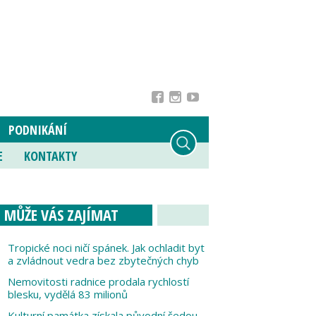
PODNIKÁNÍ
E
KONTAKTY
MŮŽE VÁS ZAJÍMAT
Tropické noci ničí spánek. Jak ochladit byt
a zvládnout vedra bez zbytečných chyb
Nemovitosti radnice prodala rychlostí
blesku, vydělá 83 milionů
Kulturní památka získala původní šedou