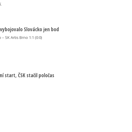
í.
 vybojovalo Slovácko jen bod
 – SK Artis Brno 1:1 (0:0)
í start, ČSK stačil poločas