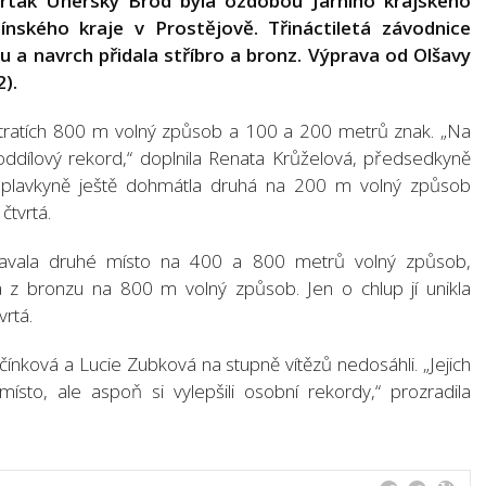
artak Uherský Brod byla ozdobou Jarního krajského
nského kraje v Prostějově. Třináctiletá závodnice
ulu a navrch přidala stříbro a bronz. Výprava od Olšavy
).
tratích 800 m volný způsob a 100 a 200 metrů znak. „Na
ddílový rekord,“ doplnila Renata Krůželová, předsedkyně
 plavkyně ještě dohmátla druhá na 200 m volný způsob
čtvrtá.
plavala druhé místo na 400 a 800 metrů volný způsob,
la z bronzu na 800 m volný způsob. Jen o chlup jí unikla
vrtá.
rčínková a Lucie Zubková na stupně vítězů nedosáhli. „Jejich
sto, ale aspoň si vylepšili osobní rekordy,“ prozradila