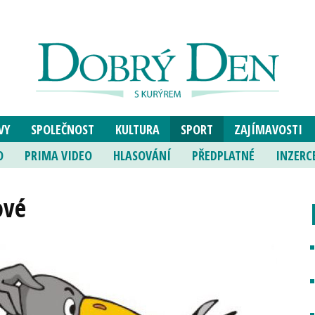
VY
SPOLEČNOST
KULTURA
SPORT
ZAJÍMAVOSTI
O
PRIMA VIDEO
HLASOVÁNÍ
PŘEDPLATNÉ
INZERC
ové