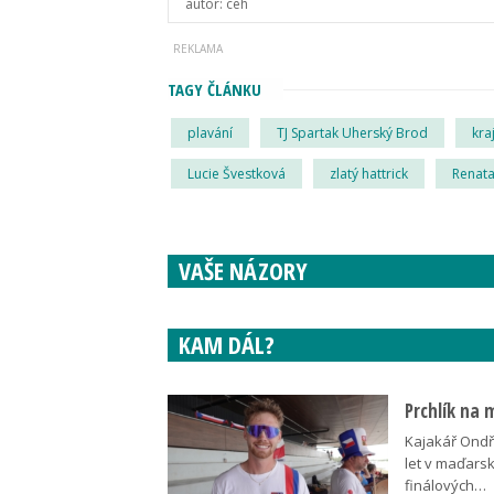
autor:
ceh
TAGY ČLÁNKU
plavání
TJ Spartak Uherský Brod
kra
Lucie Švestková
zlatý hattrick
Renata
VAŠE NÁZORY
KAM DÁL?
Prchlík na 
Kajakář Ondře
let v maďars
finálových…