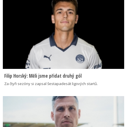
Filip Horský: Měli jsme přidat druhý gól
Za čtyři sezóny si zapsal šestapadesát ligových startů.