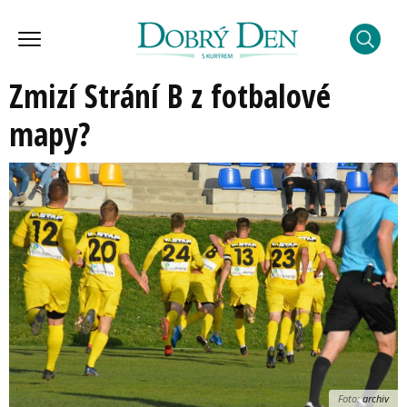
Zmizí Strání B z fotbalové
mapy?
Foto:
archiv