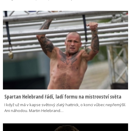
Spartan Helebrand řádí, ladí formu na mistrovství světa
I když už má v kapse světový zlatý hattrick, o konci vůbec nepřemýšlí.
Ani náhodou. Martin Helebrand…