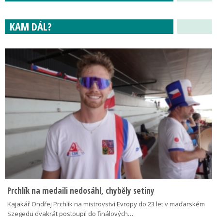
KAM DÁL?
Prchlík na medaili nedosáhl, chyběly setiny
Kajakář Ondřej Prchlík na mistrovství Evropy do 23 let v maďarském
Szegedu dvakrát postoupil do finálových…