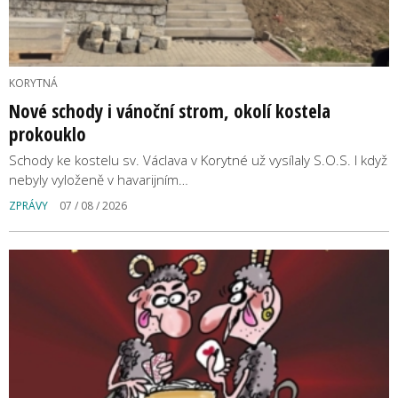
KORYTNÁ
Nové schody i vánoční strom, okolí kostela
prokouklo
Schody ke kostelu sv. Václava v Korytné už vysílaly S.O.S. I když
nebyly vyloženě v havarijním…
ZPRÁVY
07 / 08 / 2026