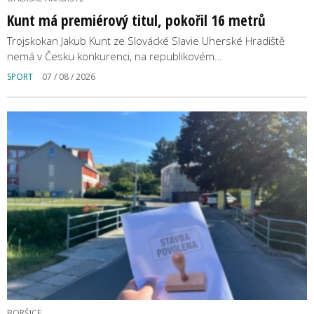
Kunt má premiérový titul, pokořil 16 metrů
Trojskokan Jakub Kunt ze Slovácké Slavie Uherské Hradiště
nemá v Česku konkurenci, na republikovém…
SPORT
07 / 08 / 2026
BORŠICE