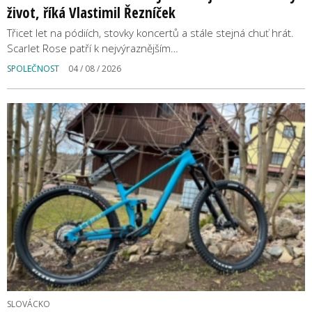
život, říká Vlastimil Řezníček
Třicet let na pódiích, stovky koncertů a stále stejná chuť hrát.
Scarlet Rose patří k nejvýraznějším…
SPOLEČNOST
04 / 08 / 2026
SLOVÁCKO