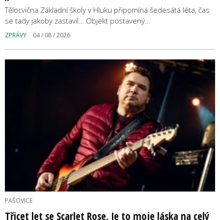
Tělocvična Základní školy v Hluku připomíná šedesátá léta, čas
se tady jakoby zastavil… Objekt postavený…
ZPRÁVY
04 / 08 / 2026
PAŠOVICE
Třicet let se Scarlet Rose. Je to moje láska na celý