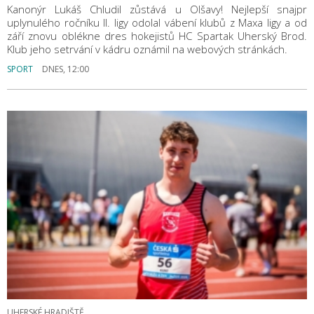
Kanonýr Lukáš Chludil zůstává u Olšavy! Nejlepší snajpr
uplynulého ročníku II. ligy odolal vábení klubů z Maxa ligy a od
září znovu oblékne dres hokejistů HC Spartak Uherský Brod.
Klub jeho setrvání v kádru oznámil na webových stránkách.
SPORT
DNES, 12:00
UHERSKÉ HRADIŠTĚ