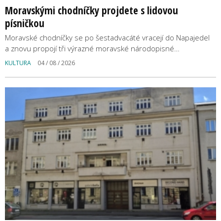
Moravskými chodníčky projdete s lidovou
písničkou
Moravské chodníčky se po šestadvacáté vracejí do Napajedel
a znovu propojí tři výrazné moravské národopisné…
KULTURA
04 / 08 / 2026