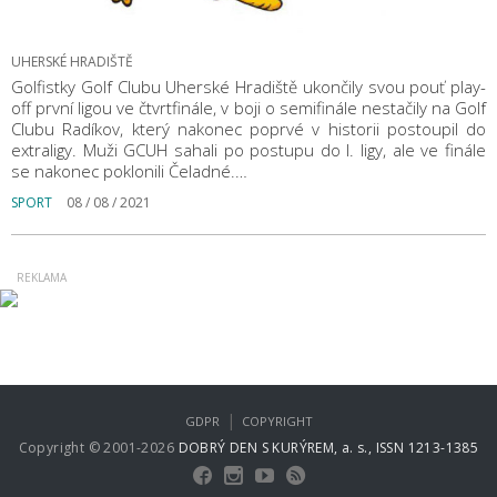
UHERSKÉ HRADIŠTĚ
Golfistky Golf Clubu Uherské Hradiště ukončily svou pouť play-
off první ligou ve čtvrtfinále, v boji o semifinále nestačily na Golf
Clubu Radíkov, který nakonec poprvé v historii postoupil do
extraligy. Muži GCUH sahali po postupu do I. ligy, ale ve finále
se nakonec poklonili Čeladné.…
SPORT
08 / 08 / 2021
|
GDPR
COPYRIGHT
Copyright © 2001-2026
DOBRÝ DEN S KURÝREM, a. s., ISSN 1213-1385