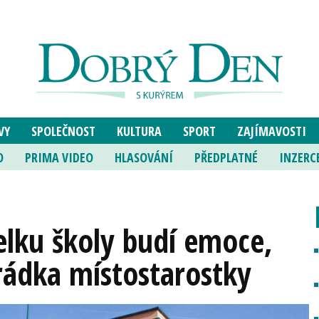
VY
SPOLEČNOST
KULTURA
SPORT
ZAJÍMAVOSTI
O
PRIMA VIDEO
HLASOVÁNÍ
PŘEDPLATNÉ
INZERC
elku školy budí emoce,
rádka místostarostky