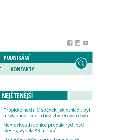
PODNIKÁNÍ
E
KONTAKTY
NEJČTENĚJŠÍ
Tropické noci ničí spánek. Jak ochladit byt
a zvládnout vedra bez zbytečných chyb
Nemovitosti radnice prodala rychlostí
blesku, vydělá 83 milionů
U starého mlýna vyrostl pumptrack,