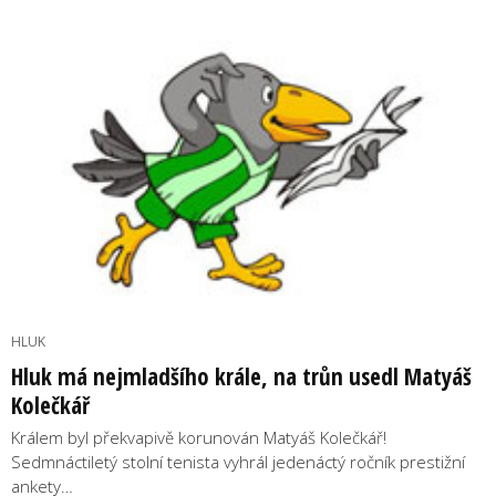
HLUK
Hluk má nejmladšího krále, na trůn usedl Matyáš
Kolečkář
Králem byl překvapivě korunován Matyáš Kolečkář!
Sedmnáctiletý stolní tenista vyhrál jedenáctý ročník prestižní
ankety…