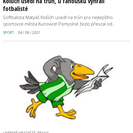
Kolůch usedl na trůn, u fanoušků vyhráli
fotbalisté
Softbalista Matyáš Kolůch usedl na trůn pro nejlepšího
sportovce města Kunovice! Pomyslné žezlo převzal od…
SPORT
04 / 06 / 2021
UHERSKÉ HRADIŠTĚ, PRAHA