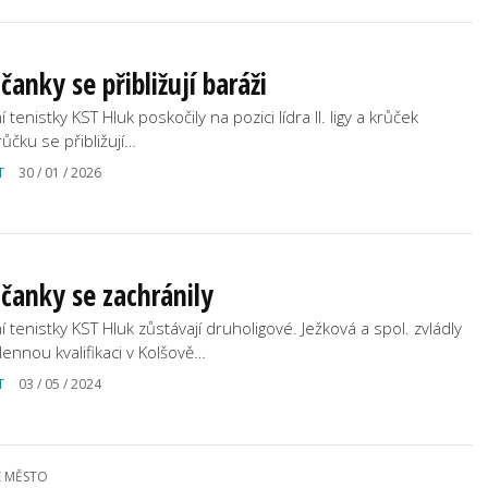
čanky se přibližují baráži
í tenistky KST Hluk poskočily na pozici lídra II. ligy a krůček
růčku se přibližují…
T
30 / 01 / 2026
čanky se zachránily
í tenistky KST Hluk zůstávají druholigové. Ježková a spol. zvládly
lennou kvalifikaci v Kolšově…
T
03 / 05 / 2024
É MĚSTO