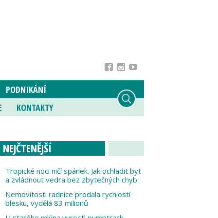
PODNIKÁNÍ
E
KONTAKTY
NEJČTENĚJŠÍ
Tropické noci ničí spánek. Jak ochladit byt
a zvládnout vedra bez zbytečných chyb
Nemovitosti radnice prodala rychlostí
blesku, vydělá 83 milionů
U starého mlýna vyrostl pumptrack,