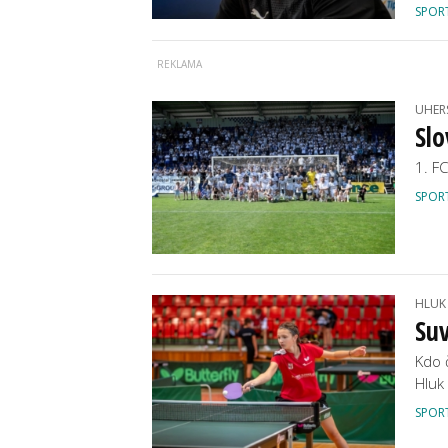
SPOR
UHER
Slo
1. F
SPOR
HLUK
Su
Kdo 
Hluk
SPOR