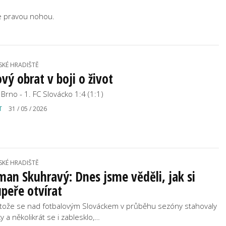
e pravou nohou.
SKÉ HRADIŠTĚ
vý obrat v boji o život
 Brno - 1. FC Slovácko 1:4 (1:1)
T
31 / 05 / 2026
SKÉ HRADIŠTĚ
an Skuhravý: Dnes jsme věděli, jak si
peře otvírat
tože se nad fotbalovým Slováckem v průběhu sezóny stahovaly
y a několikrát se i zablesklo,…