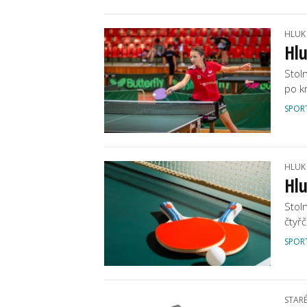
HLUK
Hlu
Stoln
po k
SPOR
HLUK
Hlu
Stoln
čtyřč
SPOR
STAR