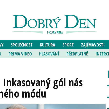
VY
SPOLEČNOST
KULTURA
SPORT
ZAJÍMAVOSTI
O
PRIMA VIDEO
HLASOVÁNÍ
PŘEDPLATNÉ
INZERC
 Inkasovaný gól nás
vného módu