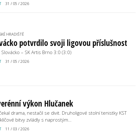
T
31 / 05 / 2026
SKÉ HRADIŠTĚ
vácko potvrdilo svoji ligovou příslušnost
C Slovácko – SK Artis Brno 3:0 (3:0)
T
31 / 05 / 2026
verénní výkon Hlučanek
čekal drama, nestačil se divit. Druholigové stolní tenistky KST
 klíčové bitvy zvládly s naprostým…
T
11 / 03 / 2026