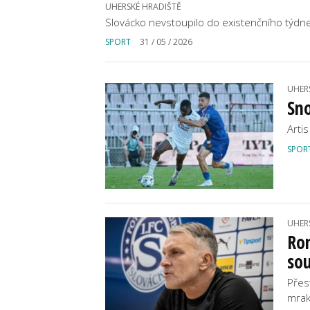
UHERSKÉ HRADIŠTĚ
Slovácko nevstoupilo do existenčního týdn
SPORT
31 / 05 / 2026
UHER
Sno
Artis
SPOR
UHER
Rom
sou
Přes
mrak