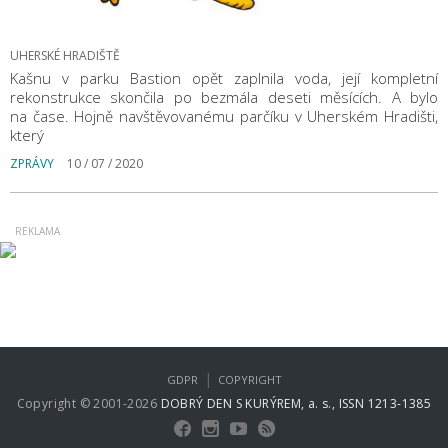
UHERSKÉ HRADIŠTĚ
Kašnu v parku Bastion opět zaplnila voda, její kompletní
rekonstrukce skončila po bezmála deseti měsících. A bylo
na čase. Hojně navštěvovanému parčíku v Uherském Hradišti,
který
ZPRÁVY
10 / 07 / 2020
|
GDPR
COPYRIGHT
Copyright © 2001-2026
DOBRÝ DEN S KURÝREM, a. s., ISSN 1213-1385