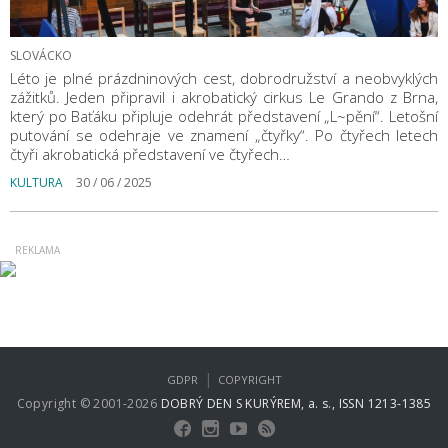
SLOVÁCKO
Léto je plné prázdninových cest, dobrodružství a neobvyklých
zážitků. Jeden připravil i akrobatický cirkus Le Grando z Brna,
který po Baťáku připluje odehrát představení „L~pění“. Letošní
putování se odehraje ve znamení „čtyřky“. Po čtyřech letech
čtyři akrobatická představení ve čtyřech…
KULTURA
30 / 06 / 2025
|
GDPR
COPYRIGHT
Copyright © 2001-2026
DOBRÝ DEN S KURÝREM, a. s., ISSN 1213-1385