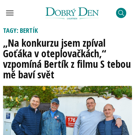
TAGY: BERTÍK
„Na konkurzu jsem zpíval
Goťáka v oteplovačkách,“
vzpomíná Bertík z filmu S tebou
mě baví svět