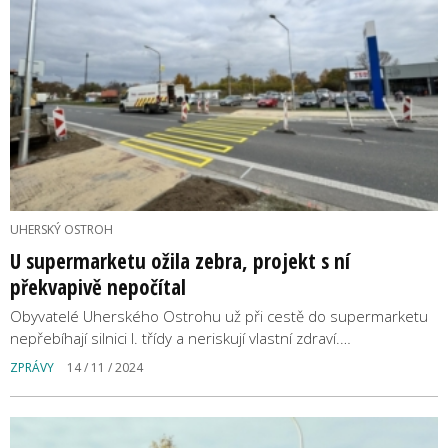
UHERSKÝ OSTROH
U supermarketu ožila zebra, projekt s ní
překvapivě nepočítal
Obyvatelé Uherského Ostrohu už při cestě do supermarketu
nepřebíhají silnici I. třídy a neriskují vlastní zdraví.…
ZPRÁVY
14 / 11 / 2024