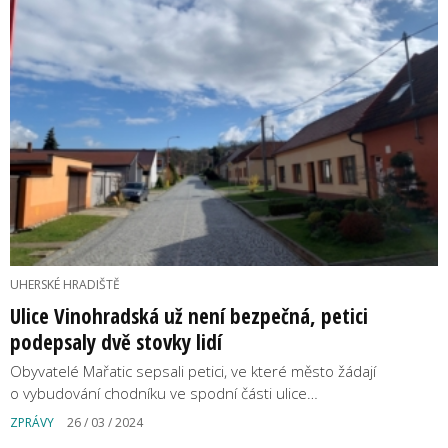
UHERSKÉ HRADIŠTĚ
Ulice Vinohradská už není bezpečná, petici
podepsaly dvě stovky lidí
Obyvatelé Mařatic sepsali petici, ve které město žádají
o vybudování chodníku ve spodní části ulice…
ZPRÁVY
26 / 03 / 2024