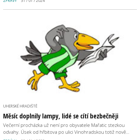
ZPRÁVY
31 / 01 / 2024
UHERSKÉ HRADIŠTĚ
Měsíc doplnily lampy, lidé se cítí bezbečněji
Večerní procházka už není pro obyvatele Mařatic stezkou
odvahy. Úsek od hřbitova po ulici Vinohradskou totiž nově…