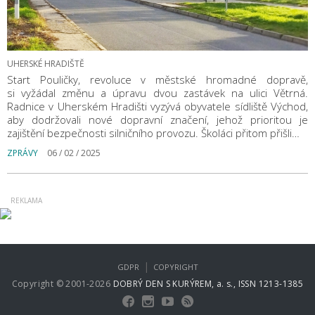
UHERSKÉ HRADIŠTĚ
Start Pouličky, revoluce v městské hromadné dopravě,
si vyžádal změnu a úpravu dvou zastávek na ulici Větrná.
Radnice v Uherském Hradišti vyzývá obyvatele sídliště Východ,
aby dodržovali nové dopravní značení, jehož prioritou je
zajištění bezpečnosti silničního provozu. Školáci přitom přišli…
ZPRÁVY
06 / 02 / 2025
|
GDPR
COPYRIGHT
Copyright © 2001-2026
DOBRÝ DEN S KURÝREM, a. s., ISSN 1213-1385