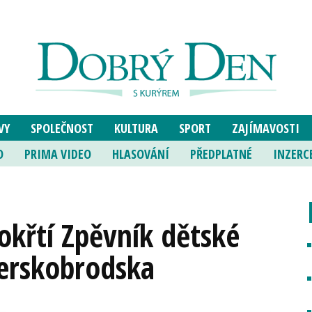
VY
SPOLEČNOST
KULTURA
SPORT
ZAJÍMAVOSTI
O
PRIMA VIDEO
HLASOVÁNÍ
PŘEDPLATNÉ
INZERC
okřtí Zpěvník dětské
herskobrodska