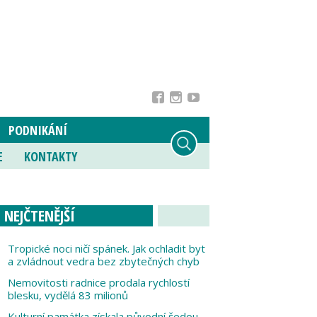
PODNIKÁNÍ
E
KONTAKTY
NEJČTENĚJŠÍ
Tropické noci ničí spánek. Jak ochladit byt
a zvládnout vedra bez zbytečných chyb
Nemovitosti radnice prodala rychlostí
blesku, vydělá 83 milionů
Kulturní památka získala původní šedou