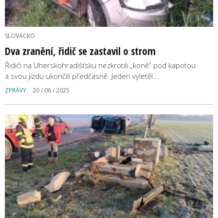
SLOVÁCKO
Dva zranění, řidič se zastavil o strom
Řidiči na Uherskohradišťsku nezkrotili „koně“ pod kapotou
a svou jízdu ukončili předčasně. Jeden vyletěl…
ZPRÁVY
20 / 06 / 2025