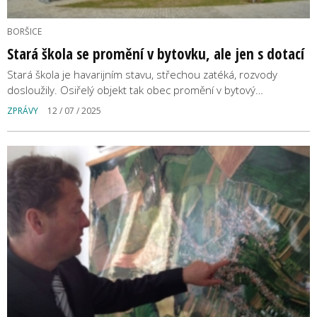
BORŠICE
Stará škola se promění v bytovku, ale jen s dotací
Stará škola je havarijním stavu, střechou zatéká, rozvody
dosloužily. Osiřelý objekt tak obec promění v bytový…
ZPRÁVY
12 / 07 / 2025