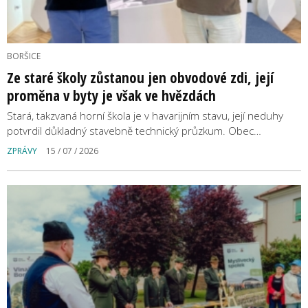
BORŠICE
Ze staré školy zůstanou jen obvodové zdi, její
proměna v byty je však ve hvězdách
Stará, takzvaná horní škola je v havarijním stavu, její neduhy
potvrdil důkladný stavebně technický průzkum. Obec…
ZPRÁVY
15 / 07 / 2026