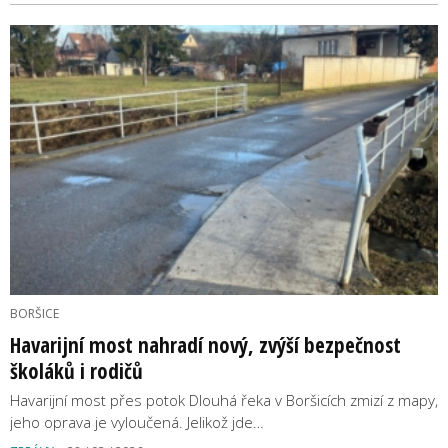
BORŠICE
Havarijní most nahradí nový, zvýší bezpečnost
školáků i rodičů
Havarijní most přes potok Dlouhá řeka v Boršicích zmizí z mapy,
jeho oprava je vyloučená. Jelikož jde…