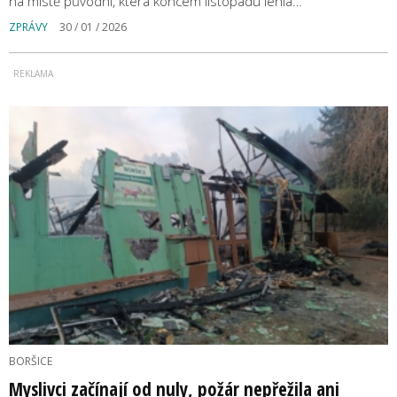
na místě původní, která koncem listopadu lehla…
ZPRÁVY
30 / 01 / 2026
BORŠICE
Myslivci začínají od nuly, požár nepřežila ani