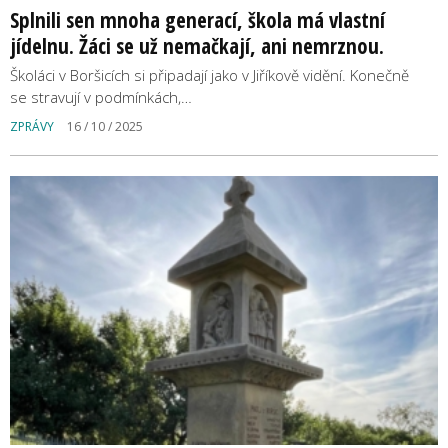
Splnili sen mnoha generací, škola má vlastní
jídelnu. Žáci se už nemačkají, ani nemrznou.
Školáci v Boršicích si připadají jako v Jiříkově vidění. Konečně
se stravují v podmínkách,…
ZPRÁVY
16 / 10 / 2025