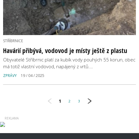
STŘÍBRNICE
Havárií přibývá, vodovod je místy ještě z plastu
Obyvatelé Stříbrnic platí za kubík vody pouhých 55 korun, obec
má totiž vlastní vodovod, napájený z vrtů.…
ZPRÁVY
19 / 04 / 2025
1
2
3