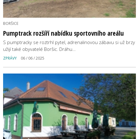
BORŠICE
Pumptrack rozšíří nabídku sportovního areálu
S pumptracky se roztrhl pytel, adrenalinovou zábavu si už brzy
užijí také obyvatelé Boršic. Dráhu…
ZPRÁVY
06 / 06 / 2025