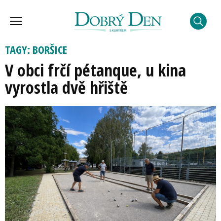
TAGY: BORŠICE
V obci frčí pétanque, u kina
vyrostla dvě hřiště