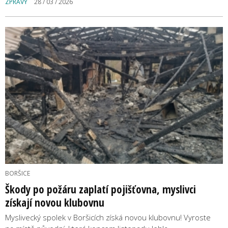
ZPRÁVY
28 / 03 / 2026
BORŠICE
Škody po požáru zaplatí pojišťovna, myslivci
získají novou klubovnu
Myslivecký spolek v Boršicích získá novou klubovnu! Vyroste