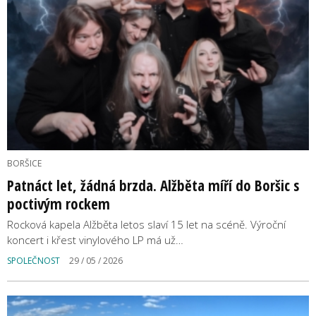
BORŠICE
Patnáct let, žádná brzda. Alžběta míří do Boršic s
poctivým rockem
Rocková kapela Alžběta letos slaví 15 let na scéně. Výroční
koncert i křest vinylového LP má už…
SPOLEČNOST
29 / 05 / 2026