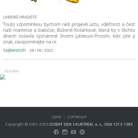
UHERSKÉ HRADIŠTĚ
Touto vzpomínkou bychom rádi projevili úctu, vděčnost a čest
naší mamince a babičce, Boženě Košárkové, která by v těchto
dnech oslavila významné životní jubileum.Prosím, kdo jste ji
znali, zavzpomínejte na ni.
ZAJÍMAVOSTI
28 / 09 / 2022
|
GDPR
COPYRIGHT
Copyright © 2001-2026
DOBRÝ DEN S KURÝREM, a. s., ISSN 1213-1385