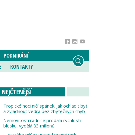
PODNIKÁNÍ
E
KONTAKTY
NEJČTENĚJŠÍ
Tropické noci ničí spánek. Jak ochladit byt
a zvládnout vedra bez zbytečných chyb
Nemovitosti radnice prodala rychlostí
blesku, vydělá 83 milionů
U starého mlýna vyrostl pumptrack,