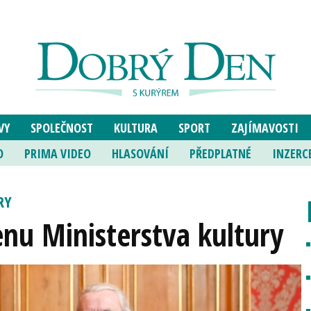
VY
SPOLEČNOST
KULTURA
SPORT
ZAJÍMAVOSTI
O
PRIMA VIDEO
HLASOVÁNÍ
PŘEDPLATNÉ
INZERC
RY
 cenu Ministerstva kultury