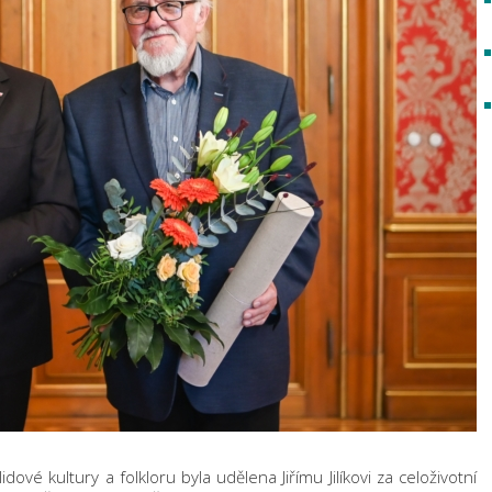
dové kultury a folkloru byla udělena Jiřímu Jilíkovi za celoživotní