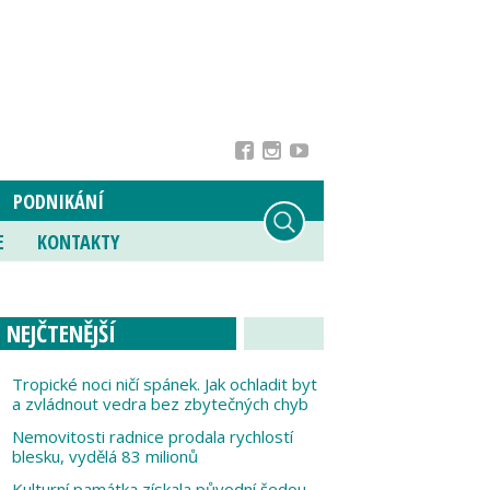
PODNIKÁNÍ
E
KONTAKTY
NEJČTENĚJŠÍ
Tropické noci ničí spánek. Jak ochladit byt
a zvládnout vedra bez zbytečných chyb
Nemovitosti radnice prodala rychlostí
blesku, vydělá 83 milionů
Kulturní památka získala původní šedou