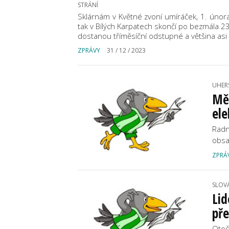
STRÁNÍ
Sklárnám v Květné zvoní umíráček, 1. února
tak v Bílých Karpatech skončí po bezmála 
dostanou tříměsíční odstupné a většina as
ZPRÁVY
31 / 12 / 2023
UHER
Měs
ele
Radn
obsa
ZPRÁ
SLOV
Lid
pře
Otoč