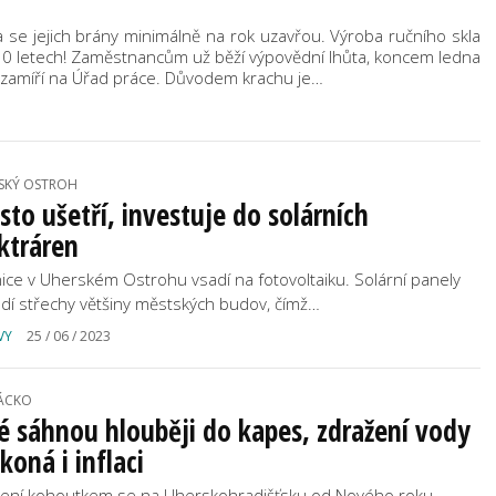
 se jejich brány minimálně na rok uzavřou. Výroba ručního skla
230 letech! Zaměstnancům už běží výpovědní lhůta, koncem ledna
i zamíří na Úřad práce. Důvodem krachu je…
SKÝ OSTROH
to ušetří, investuje do solárních
ktráren
ice v Uherském Ostrohu vsadí na fotovoltaiku. Solární panely
dí střechy většiny městských budov, čímž…
VY
25 / 06 / 2023
ÁCKO
é sáhnou hlouběji do kapes, zdražení vody
koná i inflaci
ení kohoutkem se na Uherskohradišťsku od Nového roku