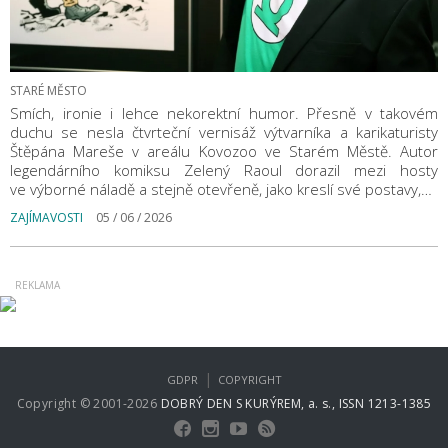
STARÉ MĚSTO
Smích, ironie i lehce nekorektní humor. Přesně v takovém
duchu se nesla čtvrteční vernisáž výtvarníka a karikaturisty
Štěpána Mareše v areálu Kovozoo ve Starém Městě. Autor
legendárního komiksu Zelený Raoul dorazil mezi hosty
ve výborné náladě a stejně otevřeně, jako kreslí své postavy,…
ZAJÍMAVOSTI
05 / 06 / 2026
|
GDPR
COPYRIGHT
Copyright © 2001-2026
DOBRÝ DEN S KURÝREM, a. s., ISSN 1213-1385