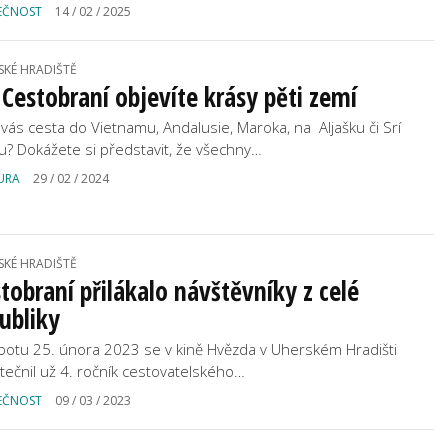
EČNOST
14 / 02 / 2025
SKÉ HRADIŠTĚ
Cestobraní objevíte krásy pěti zemí
 vás cesta do Vietnamu, Andalusie, Maroka, na Aljašku či Srí
u? Dokážete si představit, že všechny…
URA
29 / 02 / 2024
SKÉ HRADIŠTĚ
tobraní přilákalo návštěvníky z celé
ubliky
botu 25. února 2023 se v kině Hvězda v Uherském Hradišti
tečnil už 4. ročník cestovatelského…
EČNOST
09 / 03 / 2023