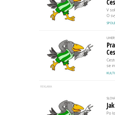
Ces
V so
O sv
SPOL
UHER
Pra
Ces
Cest
se i
KULT
SLOV
Jak
Po l