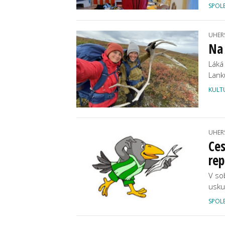
SPOL
UHER
Na 
Láká
Lank
KULT
UHER
Ces
rep
V so
usku
SPOL