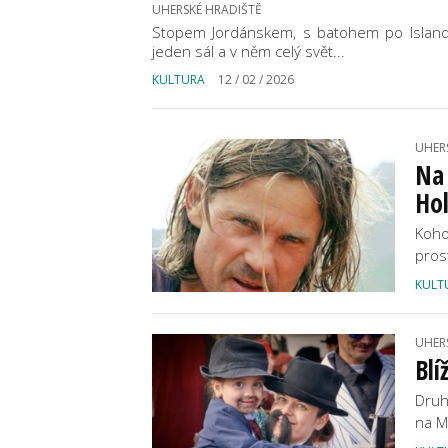
UHERSKÉ HRADIŠTĚ
Stopem Jordánskem, s batohem po Islandu
jeden sál a v něm celý svět...
KULTURA
12 / 02 / 2026
UHER
Na 
Ho
Koho
pros
KULT
UHER
Blí
Druh
na M