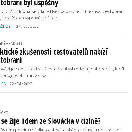
tobraní byl úspěšný
botu 23. dubna se v kině Hvězda uskutečnil festival Cestobraní.
ých zážitcích vyprávěla pětice…
EČNOST
27 / 06 / 2022
SKÉ HRADIŠTĚ
ktické zkušenosti cestovatelů nabízí
tobraní
ování je cool a Festival Cestobraní vyhledávají dobrodruzi, kteří
nspirují osobními zážitky…
URA
22 / 04 / 2022
ÁCKO
 se žije lidem ze Slovácka v cizině?
oňském prvním ročníku cestovatelského festivalu Cestobraní