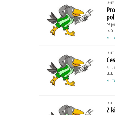
UHER
Pr
pol
Přij
ročn
KULT
UHER
Ces
Fest
dobr
KULT
UHER
Z k