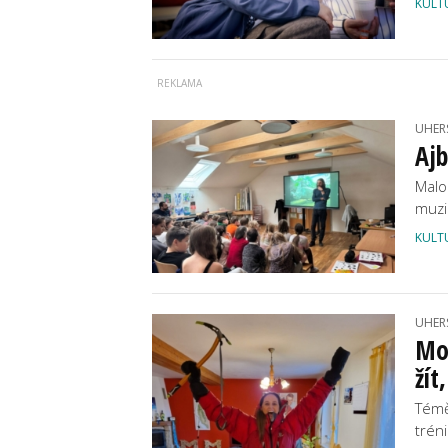
KULT
UHER
Ajb
Malo
muzi
KULT
UHER
Mo
žít
Téměř
trén