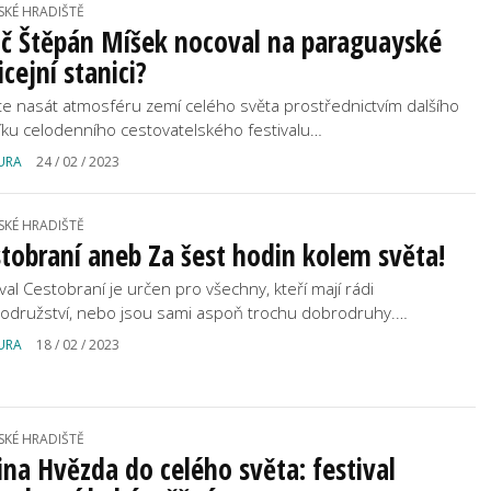
SKÉ HRADIŠTĚ
oč Štěpán Míšek nocoval na paraguayské
icejní stanici?
ďte nasát atmosféru zemí celého světa prostřednictvím dalšího
íku celodenního cestovatelského festivalu…
URA
24 / 02 / 2023
SKÉ HRADIŠTĚ
tobraní aneb Za šest hodin kolem světa!
ival Cestobraní je určen pro všechny, kteří mají rádi
odružství, nebo jsou sami aspoň trochu dobrodruhy.…
URA
18 / 02 / 2023
SKÉ HRADIŠTĚ
ina Hvězda do celého světa: festival