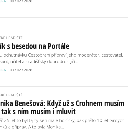
URA
08 / 02 / 2026
SKÉ HRADIŠTĚ
ík s besedou na Portále
u ochutnávku Cestobraní připraví jeho moderátor, cestovatel,
kant, učitel a hradišťský dobrodruh Jiří…
URA
03 / 02 / 2026
SKÉ HRADIŠTĚ
nika Benešová: Když už s Crohnem musím
, tak s ním musím i mluvit
 25 let to byl tajný sen malé holčičky, pak přišlo 10 let tvrdých
inků a příprav. A to byla Monika…