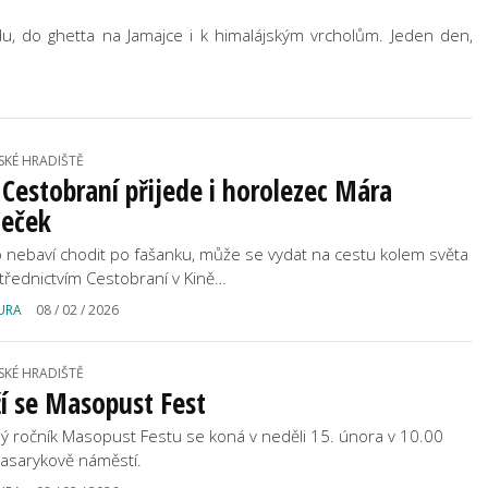
, do ghetta na Jamajce i k himalájským vrcholům. Jeden den,
SKÉ HRADIŠTĚ
Cestobraní přijede i horolezec Mára
leček
 nebaví chodit po fašanku, může se vydat na cestu kolem světa
třednictvím Cestobraní v Kině…
URA
08 / 02 / 2026
SKÉ HRADIŠTĚ
ží se Masopust Fest
ý ročník Masopust Festu se koná v neděli 15. února v 10.00
asarykově náměstí.