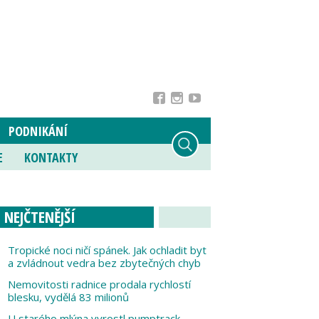
PODNIKÁNÍ
E
KONTAKTY
NEJČTENĚJŠÍ
Tropické noci ničí spánek. Jak ochladit byt
a zvládnout vedra bez zbytečných chyb
Nemovitosti radnice prodala rychlostí
blesku, vydělá 83 milionů
U starého mlýna vyrostl pumptrack,