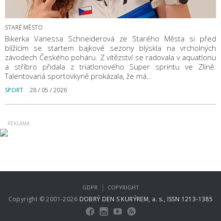
STARÉ MĚSTO
Bikerka Vanessa Schneiderová ze Starého Města si před
blížícím se startem bajkové sezony blýskla na vrcholných
závodech Českého poháru. Z vítězství se radovala v aquatlonu
a stříbro přidala z triatlonového Super sprintu ve Zlíně.
Talentovaná sportovkyně prokázala, že má…
SPORT
28 / 05 / 2026
|
GDPR
COPYRIGHT
Copyright © 2001-2026
DOBRÝ DEN S KURÝREM, a. s., ISSN 1213-1385