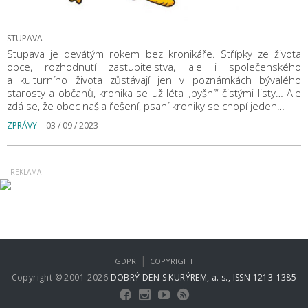
STUPAVA
Stupava je devátým rokem bez kronikáře. Střípky ze života
obce, rozhodnutí zastupitelstva, ale i společenského
a kulturního života zůstávají jen v poznámkách bývalého
starosty a občanů, kronika se už léta „pyšní“ čistými listy… Ale
zdá se, že obec našla řešení, psaní kroniky se chopí jeden…
ZPRÁVY
03 / 09 / 2023
|
GDPR
COPYRIGHT
Copyright © 2001-2026
DOBRÝ DEN S KURÝREM, a. s., ISSN 1213-1385