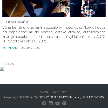
UHERSKÉ HRADIŠTĚ
Vůně benzínu, otevřené autosalony, motorky, čtyřkolky, hudba
od dopoledne až do večera, dětské atrakce, autogramiáda
známých osobností a k tomu slavnostní vyhlášení ankety AUTO
UH Sportovec okresu 2025.
PODNIKÁNÍ
24 / 05 / 2026
|
GDPR
COPYRIGHT
Copyright © 2001-2026
DOBRÝ DEN S KURÝREM, a. s., ISSN 1213-1385