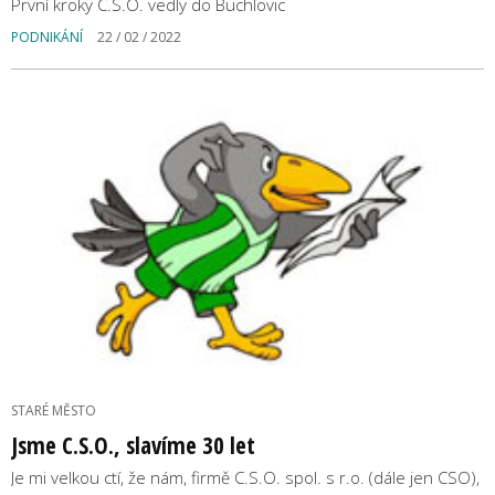
První kroky C.S.O. vedly do Buchlovic
PODNIKÁNÍ
22 / 02 / 2022
STARÉ MĚSTO
Jsme C.S.O., slavíme 30 let
Je mi velkou ctí, že nám, firmě C.S.O. spol. s r.o. (dále jen CSO),