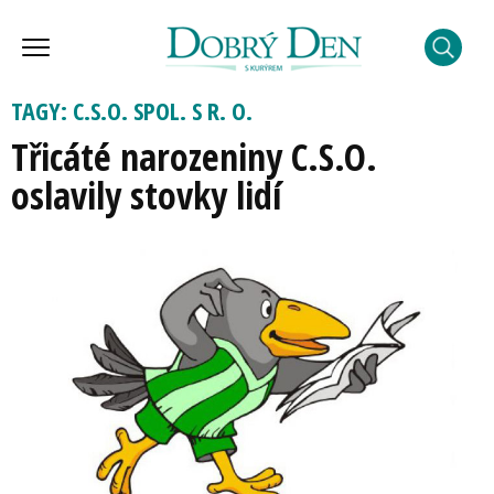
TAGY: C.S.O. SPOL. S R. O.
Třicáté narozeniny C.S.O.
oslavily stovky lidí