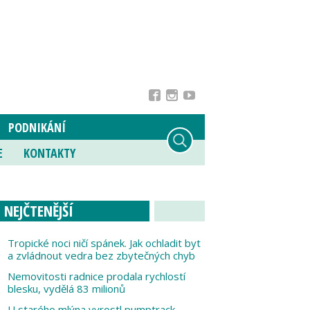
PODNIKÁNÍ
E
KONTAKTY
NEJČTENĚJŠÍ
Tropické noci ničí spánek. Jak ochladit byt
a zvládnout vedra bez zbytečných chyb
Nemovitosti radnice prodala rychlostí
blesku, vydělá 83 milionů
U starého mlýna vyrostl pumptrack,