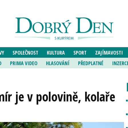
VY
SPOLEČNOST
KULTURA
SPORT
ZAJÍMAVOSTI
O
PRIMA VIDEO
HLASOVÁNÍ
PŘEDPLATNÉ
INZERC
ír je v polovině, kolaře