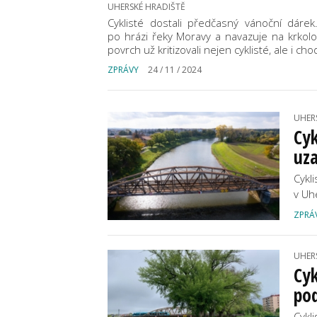
UHERSKÉ HRADIŠTĚ
Cyklisté dostali předčasný vánoční dárek
po hrázi řeky Moravy a navazuje na krkol
povrch už kritizovali nejen cyklisté, ale i ch
ZPRÁVY
24 / 11 / 2024
UHER
Cyk
uza
Cykl
v Uh
ZPRÁ
UHER
Cyk
po
Cykli