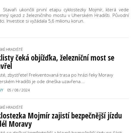
. Stavaři ukončili první etapu cyklostezky Mojmír, která vede
omný sjezd z železničního mostu v Uherském Hradišti. Původní
odci. Investice si vyžádala 5,6 milionu korun.
SKÉ HRADIŠTĚ
listy čeká objížďka, železniční most se
vřel
isté, zbystřete! Frekventovaná trasa po hrázi řeky Moravy
erském Hradišti je ode dneška uzavřena.…
VY
05 / 08 / 2024
SKÉ HRADIŠTĚ
lostezka Mojmír zajistí bezpečnější jízdu
dél Moravy
sté se dočkají komfortnější a hlavně bezpečnější jízdy po části