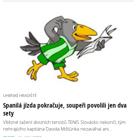
UHERSKÉ HRADIŠTĚ
Spanilá jízda pokračuje, soupeři povolili jen dva
sety
Vítězné tažení divizních tenistů TENIS Slovácko nekončí, tým
nehrajícího kapitána Davida Mišťúrika nezaváhal ani…