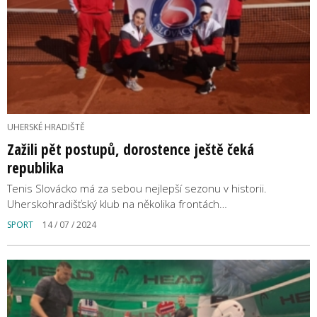
UHERSKÉ HRADIŠTĚ
Zažili pět postupů, dorostence ještě čeká
republika
Tenis Slovácko má za sebou nejlepší sezonu v historii.
Uherskohradišťský klub na několika frontách…
SPORT
14 / 07 / 2024