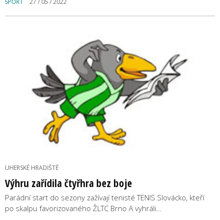
SPORT
27 / 05 / 2022
UHERSKÉ HRADIŠTĚ
Výhru zařídila čtyřhra bez boje
Parádní start do sezony zažívají tenisté TENIS Slovácko, kteří
po skalpu favorizovaného ŽLTC Brno A vyhráli…