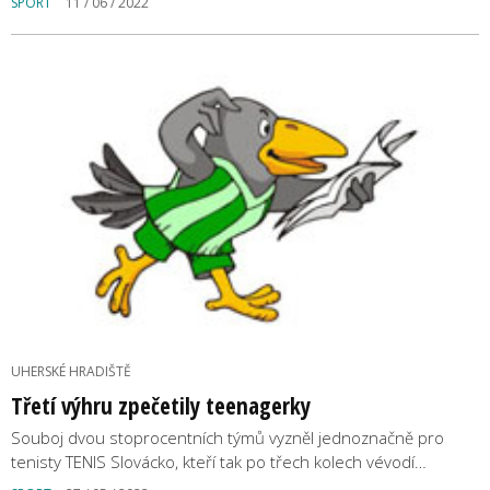
SPORT
11 / 06 / 2022
UHERSKÉ HRADIŠTĚ
Třetí výhru zpečetily teenagerky
Souboj dvou stoprocentních týmů vyzněl jednoznačně pro
tenisty TENIS Slovácko, kteří tak po třech kolech vévodí…