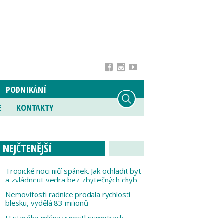
PODNIKÁNÍ
E
KONTAKTY
NEJČTENĚJŠÍ
Tropické noci ničí spánek. Jak ochladit byt
a zvládnout vedra bez zbytečných chyb
Nemovitosti radnice prodala rychlostí
blesku, vydělá 83 milionů
U starého mlýna vyrostl pumptrack,