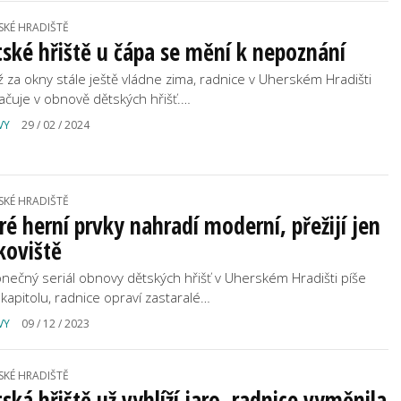
SKÉ HRADIŠTĚ
ské hřiště u čápa se mění k nepoznání
yž za okny stále ještě vládne zima, radnice v Uherském Hradišti
ačuje v obnově dětských hřišť.…
VY
29 / 02 / 2024
SKÉ HRADIŠTĚ
ré herní prvky nahradí moderní, přežijí jen
koviště
nečný seriál obnovy dětských hřišť v Uherském Hradišti píše
í kapitolu, radnice opraví zastaralé…
VY
09 / 12 / 2023
SKÉ HRADIŠTĚ
ská hřiště už vyhlíží jaro, radnice vyměnila