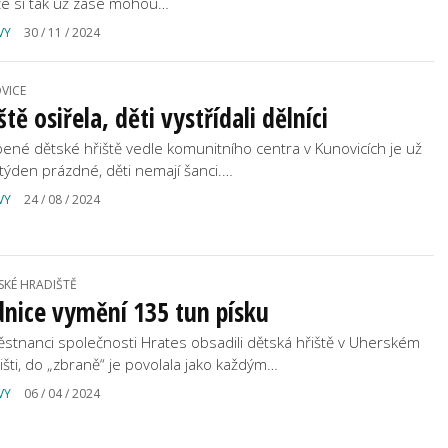
če si tak už zase mohou…
VY
30 / 11 / 2024
VICE
ště osiřela, děti vystřídali dělníci
bené dětské hřiště vedle komunitního centra v Kunovicích je už
í týden prázdné, děti nemají šanci.…
VY
24 / 08 / 2024
SKÉ HRADIŠTĚ
nice vymění 135 tun písku
stnanci společnosti Hrates obsadili dětská hřiště v Uherském
išti, do „zbraně“ je povolala jako každým…
VY
06 / 04 / 2024