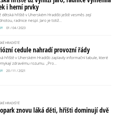
ek i herní prvky
yž dětská hřiště v Uherském Hradišti ještě vesměs zejí
dnotou, radnice nespí. Jaro je totiž…
VY
01 / 04 / 2023
SKÉ HRADIŠTĚ
iózní cedule nahradí provozní řády
ká hřiště v Uherském Hradišti zaplavily informační tabule, které
ymykají zdravému rozumu. „Pro…
VY
20 / 11 / 2021
SKÉ HRADIŠTĚ
opark znovu láká děti, hřišti dominují dvě