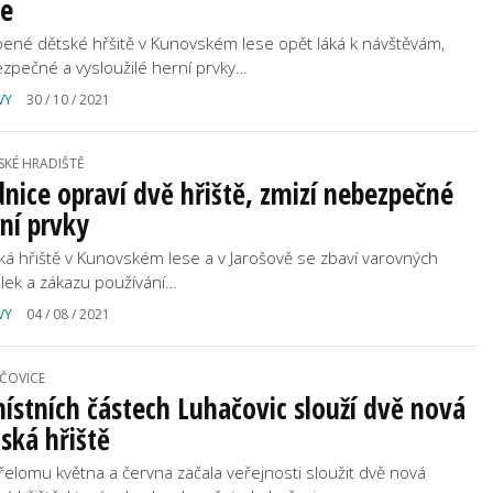
že
bené dětské hřšitě v Kunovském lese opět láká k návštěvám,
zpečné a vysloužilé herní prvky…
VY
30 / 10 / 2021
SKÉ HRADIŠTĚ
nice opraví dvě hřiště, zmizí nebezpečné
ní prvky
ká hřiště v Kunovském lese a v Jarošově se zbaví varovných
lek a zákazu používání…
VY
04 / 08 / 2021
ČOVICE
ístních částech Luhačovic slouží dvě nová
ská hřiště
řelomu května a června začala veřejnosti sloužit dvě nová