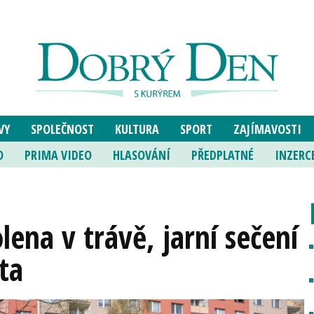
VY
SPOLEČNOST
KULTURA
SPORT
ZAJÍMAVOSTI
O
PRIMA VIDEO
HLASOVÁNÍ
PŘEDPLATNÉ
INZERC
lena v trávě, jarní sečení
sta