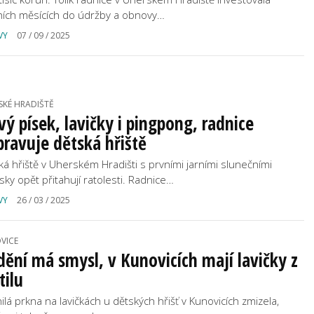
tních měsících do údržby a obnovy…
VY
07 / 09 / 2025
SKÉ HRADIŠTĚ
ý písek, lavičky i pingpong, radnice
pravuje dětská hřiště
ká hřiště v Uherském Hradišti s prvními jarními slunečními
sky opět přitahují ratolesti. Radnice…
VY
26 / 03 / 2025
VICE
dění má smysl, v Kunovicích mají lavičky z
tilu
ilá prkna na lavičkách u dětských hřišť v Kunovicích zmizela,