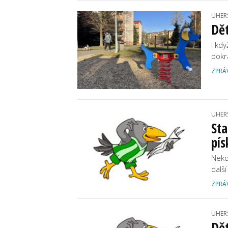
UHER
Dět
I kd
pokr
ZPRÁ
UHER
Sta
pís
Neko
dalš
ZPRÁ
UHER
Dět