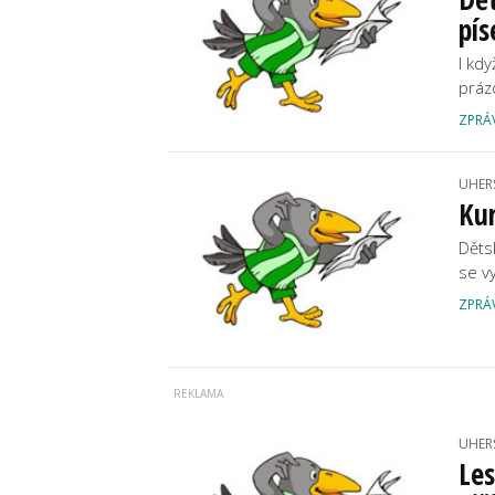
pís
I kd
práz
ZPRÁ
UHER
Kur
Děts
se v
ZPRÁ
UHER
Les