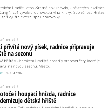
erském Hradišti letos výrazně pokulhávalo, v některých lokalitách
žungli“, což vyvolalo obrovskou vlnu kritiky. Společnost Hrates
ejspíš využije externí spolupracovníky.
SKÉ HRADIŠTĚ
i přivítá nový písek, radnice připravuje
ště na sezonu
ká hřiště v Uherském Hradiště obsadily pracovní čety, které je
ravují na novou sezonu. Město…
VY
05 / 04 / 2026
SKÉ HRADIŠTĚ
otoče i houpací hnízda, radnice
ernizuje dětská hřiště
tisíc korun. Tolik radnice v Uherském Hradiště investovala