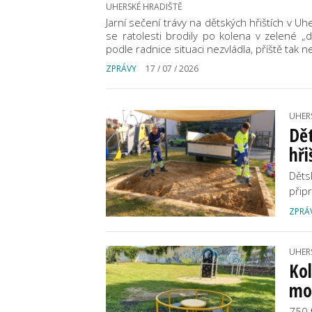
UHERSKÉ HRADIŠTĚ
Jarní sečení trávy na dětských hřištích v Uh
se ratolesti brodily po kolena v zelené „d
podle radnice situaci nezvládla, příště tak n
ZPRÁVY
17 / 07 / 2026
UHER
Dět
hři
Děts
přip
ZPRÁ
UHER
Kol
mod
750 