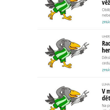
vě
Oblí
nebe
ZPRÁ
UHER
Rad
her
Děts
cedu
ZPRÁ
LUHA
V m
dět
Na p