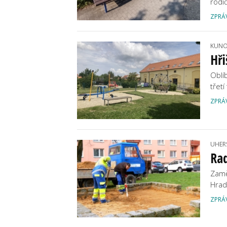
rodi
ZPRÁ
KUNO
Hři
Oblí
třet
ZPRÁ
UHER
Rad
Zamě
Hrad
ZPRÁ