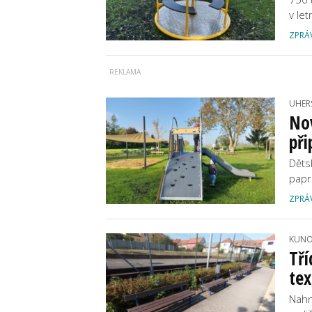
v le
ZPRÁ
UHER
Nov
při
Děts
papr
ZPRÁ
KUNO
Tří
tex
Nahn