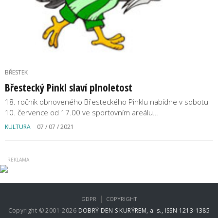
BŘESTEK
Břestecký Pinkl slaví plnoletost
18. ročník obnoveného Břesteckého Pinklu nabídne v sobotu
10. července od 17.00 ve sportovním areálu…
KULTURA
07 / 07 / 2021
|
GDPR
COPYRIGHT
Copyright © 2001-2026
DOBRÝ DEN S KURÝREM, a. s., ISSN 1213-1385