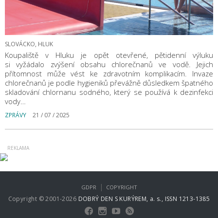
SLOVÁCKO, HLUK
Koupaliště v Hluku je opět otevřené, pětidenní výluku
si vyžádalo zvýšení obsahu chlorečnanů ve vodě. Jejich
přítomnost může vést ke zdravotním komplikacím. Invaze
chlorečnanů je podle hygieniků převážně důsledkem špatného
skladování chlornanu sodného, který se používá k dezinfekci
vody…
ZPRÁVY
21 / 07 / 2025
|
GDPR
COPYRIGHT
Copyright © 2001-2026
DOBRÝ DEN S KURÝREM, a. s., ISSN 1213-1385