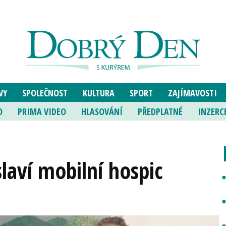
VY
SPOLEČNOST
KULTURA
SPORT
ZAJÍMAVOSTI
O
PRIMA VIDEO
HLASOVÁNÍ
PŘEDPLATNÉ
INZERC
aví mobilní hospic