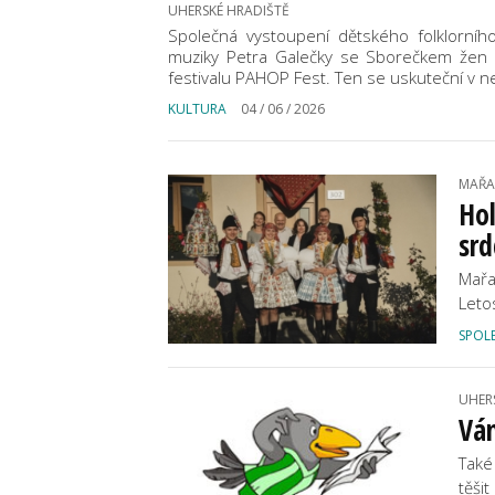
UHERSKÉ HRADIŠTĚ
Společná vystoupení dětského folklorní
muziky Petra Galečky se Sborečkem žen z
festivalu PAHOP Fest. Ten se uskuteční v 
KULTURA
04 / 06 / 2026
MAŘA
Hol
srd
Mařa
Leto
SPOL
UHER
Ván
Také
těši