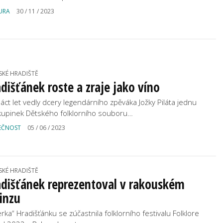
URA
30 / 11 / 2023
SKÉ HRADIŠTĚ
dišťánek roste a zraje jako víno
áct let vedly dcery legendárního zpěváka Jožky Piláta jednu
kupinek Dětského folklorního souboru…
EČNOST
05 / 06 / 2023
SKÉ HRADIŠTĚ
adišťánek reprezentoval v rakouském
inzu
erka“ Hradišťánku se zúčastnila folklorního festivalu Folklore