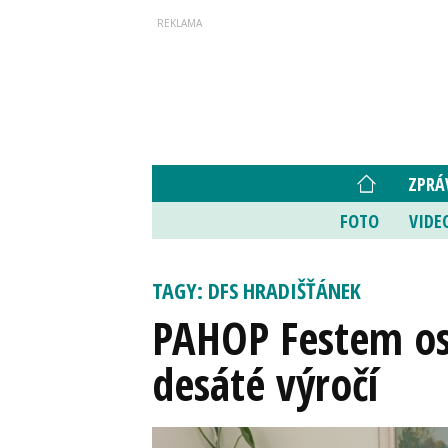
ZPRÁ
FOTO
VIDE
TAGY: DFS HRADIŠŤÁNEK
PAHOP Festem osl
desáté výročí