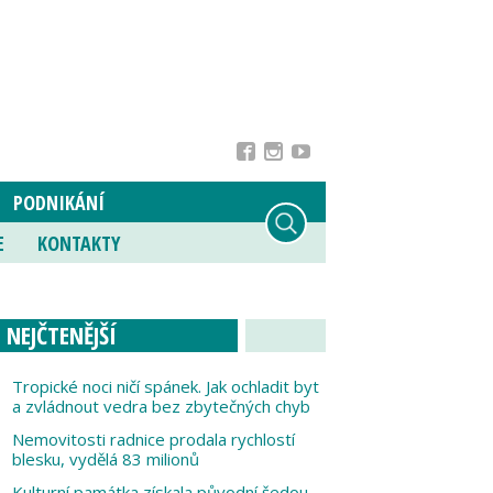
PODNIKÁNÍ
E
KONTAKTY
NEJČTENĚJŠÍ
Tropické noci ničí spánek. Jak ochladit byt
a zvládnout vedra bez zbytečných chyb
Nemovitosti radnice prodala rychlostí
blesku, vydělá 83 milionů
Kulturní památka získala původní šedou