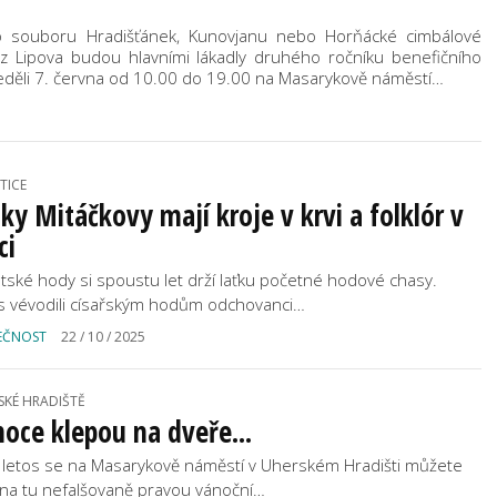
ho souboru Hradišťánek, Kunovjanu nebo Horňácké cimbálové
 Lipova budou hlavními lákadly druhého ročníku benefičního
neděli 7. června od 10.00 do 19.00 na Masarykově náměstí…
TICE
ky Mitáčkovy mají kroje v krvi a folklór v
ci
tské hody si spoustu let drží laťku početné hodové chasy.
s vévodili císařským hodům odchovanci…
EČNOST
22 / 10 / 2025
SKÉ HRADIŠTĚ
oce klepou na dveře...
 letos se na Masarykově náměstí v Uherském Hradišti můžete
t na tu nefalšovaně pravou vánoční…