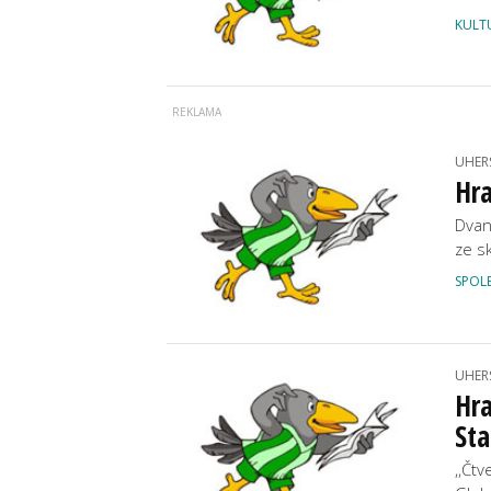
KULT
UHER
Hra
Dvan
ze s
SPOL
UHER
Hr
Sta
,,Čtv