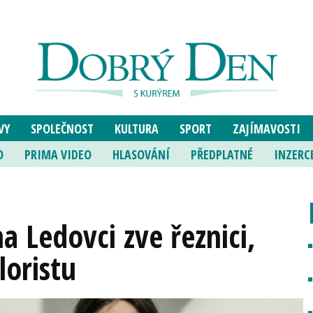
VY
SPOLEČNOST
KULTURA
SPORT
ZAJÍMAVOSTI
O
PRIMA VIDEO
HLASOVÁNÍ
PŘEDPLATNÉ
INZERC
a Ledovci zve řeznici,
loristu