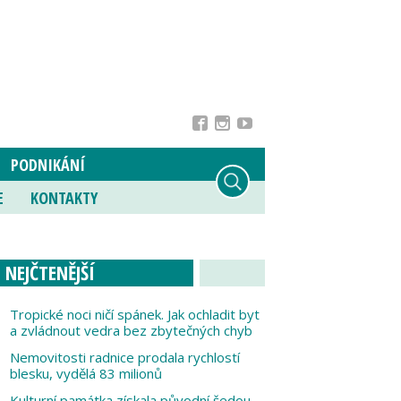
PODNIKÁNÍ
E
KONTAKTY
NEJČTENĚJŠÍ
Tropické noci ničí spánek. Jak ochladit byt
a zvládnout vedra bez zbytečných chyb
Nemovitosti radnice prodala rychlostí
blesku, vydělá 83 milionů
Kulturní památka získala původní šedou