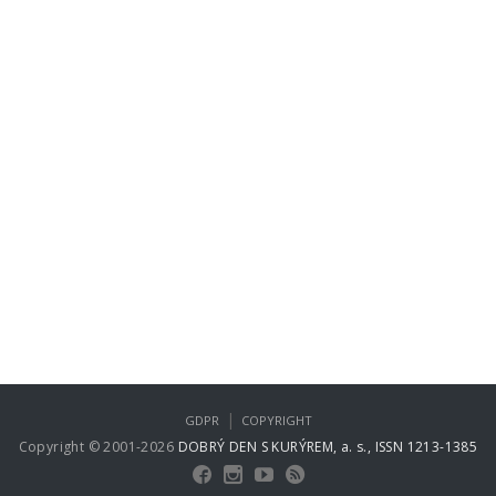
|
GDPR
COPYRIGHT
Copyright © 2001-2026
DOBRÝ DEN S KURÝREM, a. s., ISSN 1213-1385