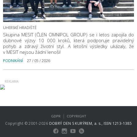
UHERSKÉ HRADIŠTĚ
Skupina MESIT (ČLEN OMNIPOL GROUP) se i letos zapojila do
dubnové výzvy 10 000 kroků, která podporuje pravidelný
pohyb a zdravý životní styl. A letošní výsledky ukázaly, že
v MESIT nejsou žádní lenoši!
PODNIKÁNÍ
27 / 05 / 2026
|
GDPR
COPYRIGHT
Copyright © 2001-2026
DOBRÝ DEN S KURÝREM, a. s., ISSN 1213-1385