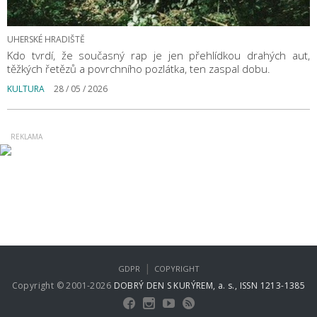
UHERSKÉ HRADIŠTĚ
Kdo tvrdí, že současný rap je jen přehlídkou drahých aut,
těžkých řetězů a povrchního pozlátka, ten zaspal dobu.
KULTURA
28 / 05 / 2026
|
GDPR
COPYRIGHT
Copyright © 2001-2026
DOBRÝ DEN S KURÝREM, a. s., ISSN 1213-1385