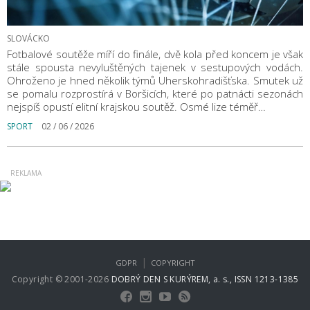
SLOVÁCKO
Fotbalové soutěže míří do finále, dvě kola před koncem je však
stále spousta nevyluštěných tajenek v sestupových vodách.
Ohroženo je hned několik týmů Uherskohradišťska. Smutek už
se pomalu rozprostírá v Boršicích, které po patnácti sezonách
nejspíš opustí elitní krajskou soutěž. Osmé lize téměř…
SPORT
02 / 06 / 2026
|
GDPR
COPYRIGHT
Copyright © 2001-2026
DOBRÝ DEN S KURÝREM, a. s., ISSN 1213-1385