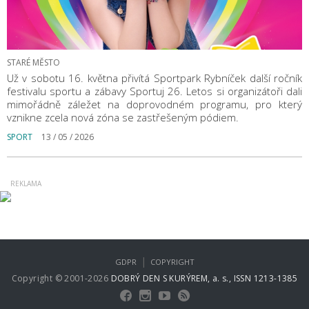
STARÉ MĚSTO
Už v sobotu 16. května přivítá Sportpark Rybníček další ročník
festivalu sportu a zábavy Sportuj 26. Letos si organizátoři dali
mimořádně záležet na doprovodném programu, pro který
vznikne zcela nová zóna se zastřešeným pódiem.
SPORT
13 / 05 / 2026
|
GDPR
COPYRIGHT
Copyright © 2001-2026
DOBRÝ DEN S KURÝREM, a. s., ISSN 1213-1385