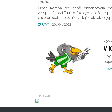
KOMŇA
Obec Komňa se jasně distancovala od 
ve společnosti Future Ekology, založené pr
chce prodat společníkovi. Její krok tak nejs
ZPRÁVY
20 / 04 / 2022
KOM
V K
Obyv
půjd
ZPRÁ