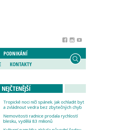
PODNIKÁNÍ
E
KONTAKTY
NEJČTENĚJŠÍ
Tropické noci ničí spánek. Jak ochladit byt
a zvládnout vedra bez zbytečných chyb
Nemovitosti radnice prodala rychlostí
blesku, vydělá 83 milionů
Kulturní památka získala původní šedou