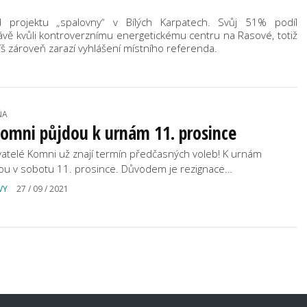
projektu „spalovny“ v Bílých Karpatech. Svůj 51% podíl
ávě kvůli kontroverznímu energetickému centru na Rasové, totiž
píš zároveň zarazí vyhlášení místního referenda.
ŇA
omni půjdou k urnám 11. prosince
atelé Komni už znají termín předčasných voleb! K urnám
ou v sobotu 11. prosince. Důvodem je rezignace…
VY
27 / 09 / 2021