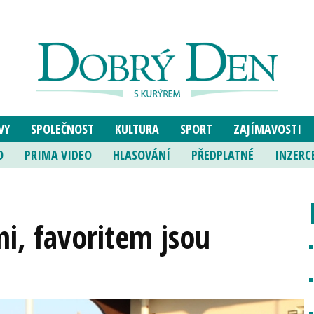
VY
SPOLEČNOST
KULTURA
SPORT
ZAJÍMAVOSTI
O
PRIMA VIDEO
HLASOVÁNÍ
PŘEDPLATNÉ
INZERC
mi, favoritem jsou