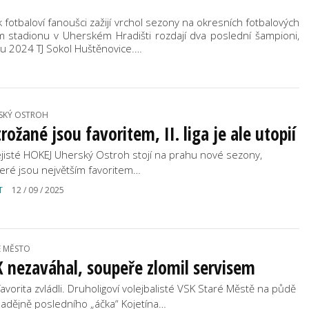
 fotbaloví fanoušci zažijí vrchol sezony na okresních fotbalových
ém stadionu v Uherském Hradišti rozdají dva poslední šampioni,
ku 2024 TJ Sokol Huštěnovice.…
SKÝ OSTROH
rožané jsou favoritem, II. liga je ale utopií
jisté HOKEJ Uherský Ostroh stojí na prahu nové sezony,
teré jsou největším favoritem…
T
12 / 09 / 2025
É MĚSTO
 nezaváhal, soupeře zlomil servisem
favorita zvládli. Druholigoví volejbalisté VSK Staré Městě na půdě
adějně posledního „áčka“ Kojetína…