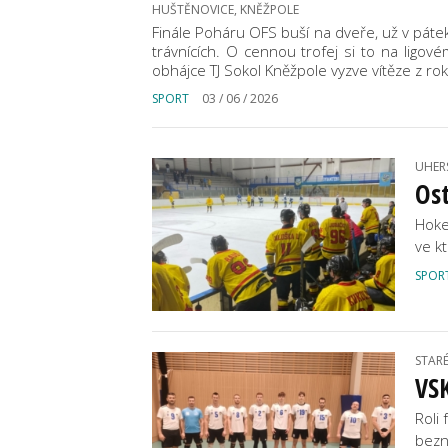
HUŠTĚNOVICE, KNĚŽPOLE
Finále Poháru OFS buší na dveře, už v pátek
trávnících. O cennou trofej si to na ligov
obhájce TJ Sokol Kněžpole vyzve vítěze z ro
SPORT
03 / 06 / 2026
UHER
Ost
Hoke
ve k
SPOR
STAR
VSK
Roli 
bezn