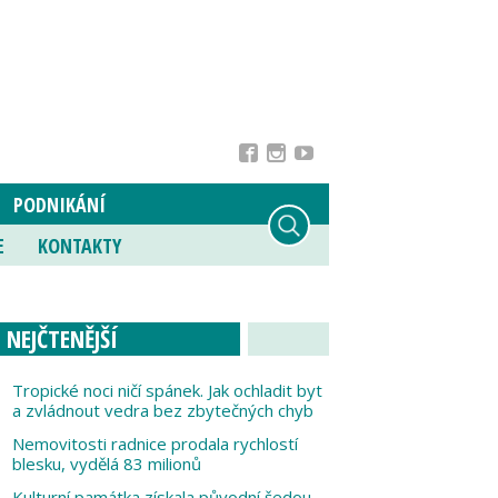
PODNIKÁNÍ
E
KONTAKTY
NEJČTENĚJŠÍ
Tropické noci ničí spánek. Jak ochladit byt
a zvládnout vedra bez zbytečných chyb
Nemovitosti radnice prodala rychlostí
blesku, vydělá 83 milionů
Kulturní památka získala původní šedou