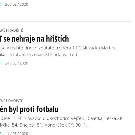
T
26 / 03 / 2020
SKÉ HRADIŠTĚ
 se nehraje na hřištích
 se v těchto dnech zeptáte trenéra 1.FC Slovácko Martina
íka na fotbal, tak okamžitě odpoví. Teď…
T
24 / 03 / 2020
SKÉ HRADIŠTĚ
én byl proti fotbalu
eplice - 1.FC Slovácko 0:0Rozhodčí: Rejžek - Caletka, Leška.ŽK:
Hyčka, 54. Shejbal, 81. Vondrášek.ČK: 90+1.…
T
11 / 03 / 2020