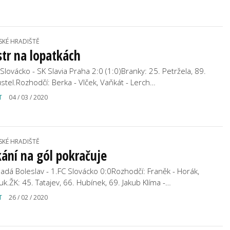
SKÉ HRADIŠTĚ
tr na lopatkách
 Slovácko - SK Slavia Praha 2:0 (1:0)Branky: 25. Petržela, 89.
stel.Rozhodčí: Berka - Vlček, Vaňkát - Lerch…
T
04 / 03 / 2020
SKÉ HRADIŠTĚ
ání na gól pokračuje
ladá Boleslav - 1.FC Slovácko 0:0Rozhodčí: Franěk - Horák,
juk.ŽK: 45. Tatajev, 66. Hubínek, 69. Jakub Klíma -…
T
26 / 02 / 2020