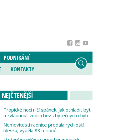
PODNIKÁNÍ
E
KONTAKTY
NEJČTENĚJŠÍ
Tropické noci ničí spánek. Jak ochladit byt
a zvládnout vedra bez zbytečných chyb
Nemovitosti radnice prodala rychlostí
blesku, vydělá 83 milionů
U starého mlýna vyrostl pumptrack,