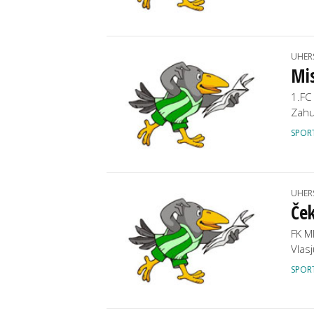
UHER
Mis
1.FC
Zahu
SPOR
UHER
Ček
FK M
Vlas
SPOR