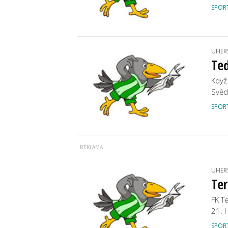
SPOR
UHER
Teď
Když
Svěd
SPOR
UHER
Ter
FK T
21. 
SPOR