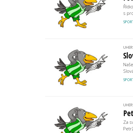
Řídic
s pr
SPOR
UHER
Slo
Naše
Slov
SPOR
UHER
Pet
Za s
Petr