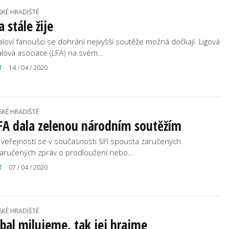
SKÉ HRADIŠTĚ
a stále žije
aloví fanoušci se dohrání nejvyšší soutěže možná dočkají. Ligová
alová asociace (LFA) na svém…
T
14 / 04 / 2020
SKÉ HRADIŠTĚ
FA dala zelenou národním soutěžím
 veřejností se v současnosti šíří spousta zaručených
zaručených zpráv o prodloužení nebo…
T
07 / 04 / 2020
SKÉ HRADIŠTĚ
bal milujeme, tak jej hrajme