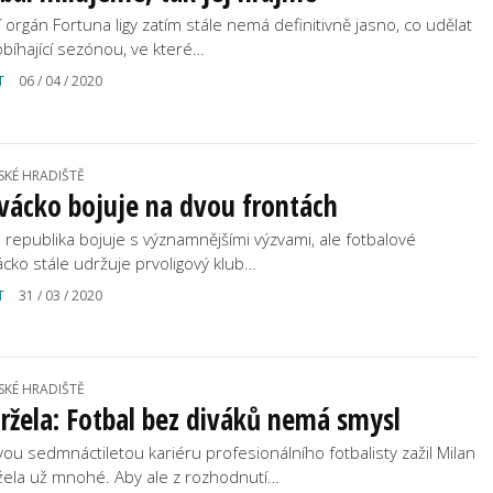
í orgán Fortuna ligy zatím stále nemá definitivně jasno, co udělat
obíhající sezónou, ve které…
T
06 / 04 / 2020
SKÉ HRADIŠTĚ
vácko bojuje na dvou frontách
 republika bojuje s významnějšími výzvami, ale fotbalové
ácko stále udržuje prvoligový klub…
T
31 / 03 / 2020
SKÉ HRADIŠTĚ
ržela: Fotbal bez diváků nemá smysl
vou sedmnáctiletou kariéru profesionálního fotbalisty zažil Milan
žela už mnohé. Aby ale z rozhodnutí…