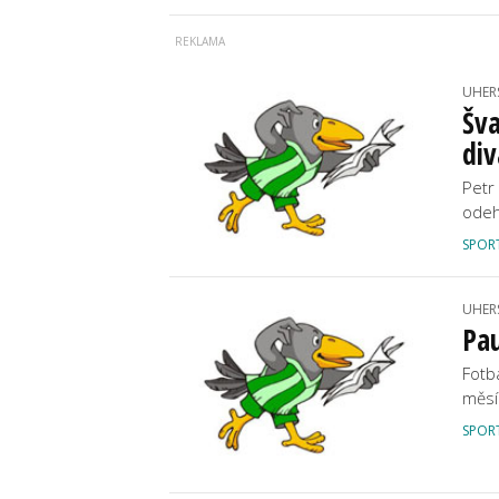
UHER
Šva
div
Petr
odeh
SPOR
UHER
Pau
Fotb
měsí
SPOR