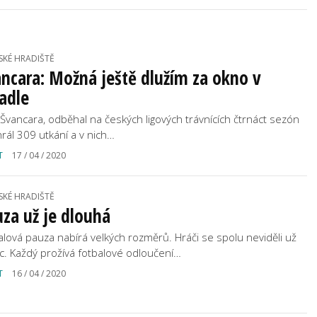
SKÉ HRADIŠTĚ
ncara: Možná ještě dlužím za okno v
adle
 Švancara, odběhal na českých ligových trávnících čtrnáct sezón
rál 309 utkání a v nich…
T
17 / 04 / 2020
SKÉ HRADIŠTĚ
za už je dlouhá
alová pauza nabírá velkých rozměrů. Hráči se spolu neviděli už
c. Každý prožívá fotbalové odloučení…
T
16 / 04 / 2020