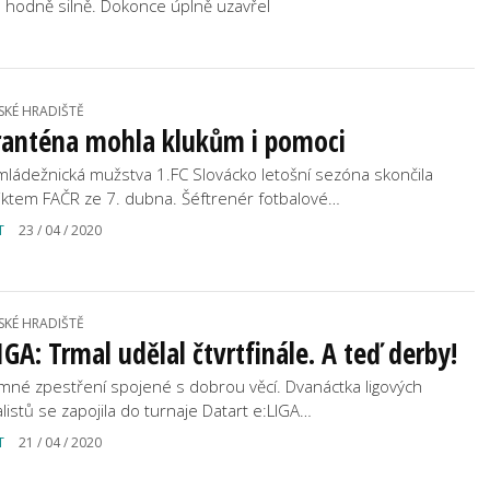
l hodně silně. Dokonce úplně uzavřel
SKÉ HRADIŠTĚ
ranténa mohla klukům i pomoci
mládežnická mužstva 1.FC Slovácko letošní sezóna skončila
iktem FAČR ze 7. dubna. Šéftrenér fotbalové…
T
23 / 04 / 2020
SKÉ HRADIŠTĚ
IGA: Trmal udělal čtvrtfinále. A teď derby!
emné zpestření spojené s dobrou věcí. Dvanáctka ligových
alistů se zapojila do turnaje Datart e:LIGA…
T
21 / 04 / 2020