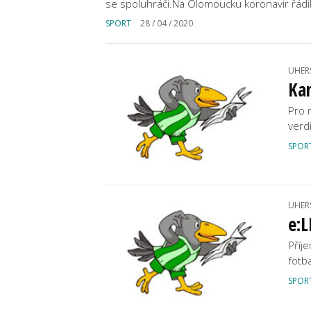
se spoluhráči.Na Olomoucku koronavir řádi
SPORT
28 / 04 / 2020
UHER
Ka
Pro 
verd
SPOR
UHER
e:L
Příj
fotb
SPOR