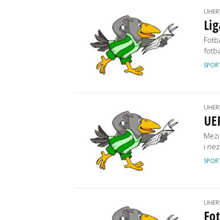
UHER
Lig
Fotb
fotb
SPOR
UHER
UE
Mezi
i ne
SPOR
UHER
Fot