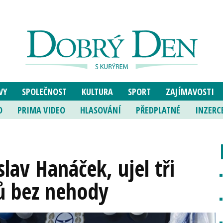
VY
SPOLEČNOST
KULTURA
SPORT
ZAJÍMAVOSTI
O
PRIMA VIDEO
HLASOVÁNÍ
PŘEDPLATNÉ
INZERC
lav Hanáček, ujel tři
ů bez nehody