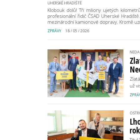
UHERSKÉ HRADIŠTĚ
Klobouk dolů! Tři miliony ujetých kilometr
profesionální řidič ČSAD Uherské Hradiště.
mezinárodní kamionové dopravy. Kromě uzná
ZPRÁVY
18 / 05 / 2026
NEDA
Zla
Ned
Zlat
už vi
ZPRÁ
OSTR
Lho
ro
Titu