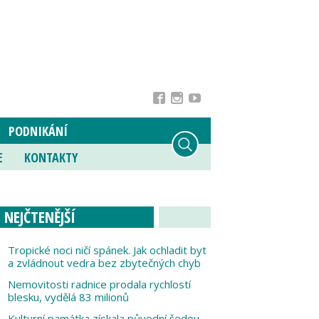
PODNIKÁNÍ
E
KONTAKTY
NEJČTENĚJŠÍ
Tropické noci ničí spánek. Jak ochladit byt
a zvládnout vedra bez zbytečných chyb
Nemovitosti radnice prodala rychlostí
blesku, vydělá 83 milionů
Kulturní památka získala původní šedou