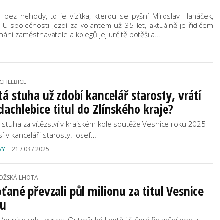
ů bez nehody, to je vizitka, kterou se pyšní Miroslav Hanáček,
 U společnosti jezdí za volantem už 35 let, aktuálně je řidičem
ní zaměstnavatele a kolegů jej určitě potěšila…
CHLEBICE
tá stuha už zdobí kancelář starosty, vrátí
achlebice titul do Zlínského kraje?
á stuha za vítězství v krajském kole soutěže Vesnice roku 2025
sí v kanceláři starosty. Josef…
VY
21 / 08 / 2025
OŽSKÁ LHOTA
ťané převzali půl milionu za titul Vesnice
ku
l Vesnice roku vynesl Ostrožské Lhotě i štědrý finanční bonus.