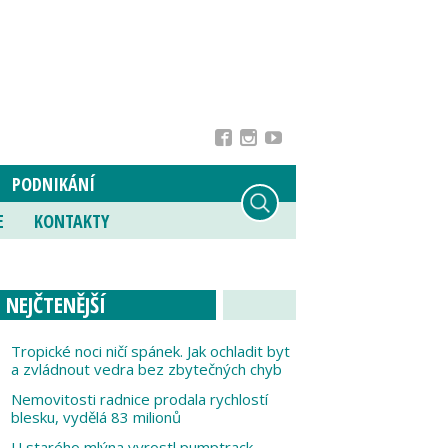
PODNIKÁNÍ
E
KONTAKTY
NEJČTENĚJŠÍ
Tropické noci ničí spánek. Jak ochladit byt
a zvládnout vedra bez zbytečných chyb
Nemovitosti radnice prodala rychlostí
blesku, vydělá 83 milionů
U starého mlýna vyrostl pumptrack,