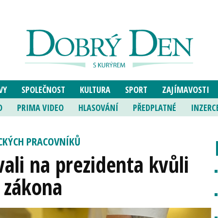
VY
SPOLEČNOST
KULTURA
SPORT
ZAJÍMAVOSTI
O
PRIMA VIDEO
HLASOVÁNÍ
PŘEDPLATNÉ
INZERC
CKÝCH PRACOVNÍKŮ
ali na prezidenta kvůli
 zákona