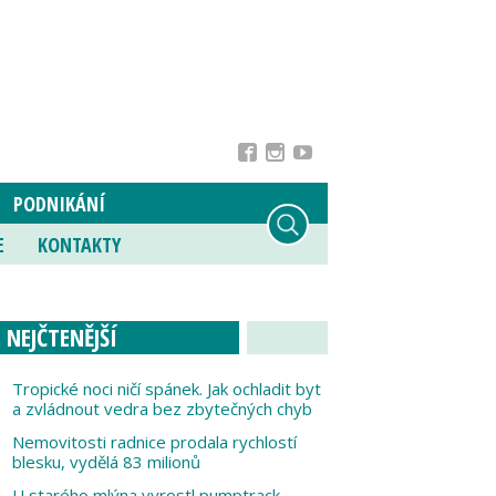
PODNIKÁNÍ
E
KONTAKTY
NEJČTENĚJŠÍ
Tropické noci ničí spánek. Jak ochladit byt
a zvládnout vedra bez zbytečných chyb
Nemovitosti radnice prodala rychlostí
blesku, vydělá 83 milionů
U starého mlýna vyrostl pumptrack,