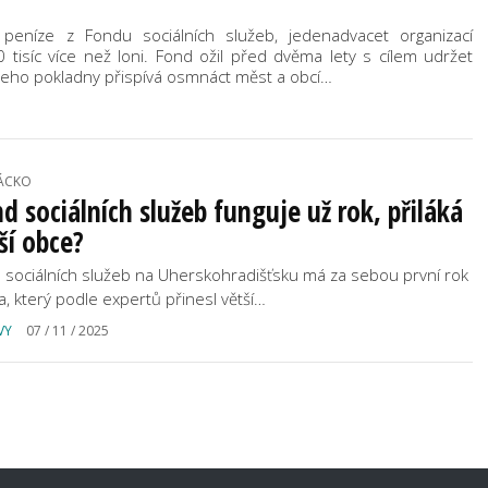
i peníze z Fondu sociálních služeb, jedenadvacet organizací
0 tisíc více než loni. Fond ožil před dvěma lety s cílem udržet
o jeho pokladny přispívá osmnáct měst a obcí…
ÁCKO
d sociálních služeb funguje už rok, přiláká
ší obce?
 sociálních služeb na Uherskohradišťsku má za sebou první rok
ta, který podle expertů přinesl větší…
VY
07 / 11 / 2025