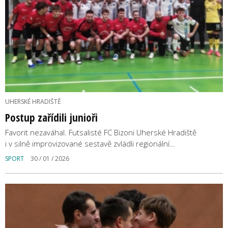
UHERSKÉ HRADIŠTĚ
Postup zařídili junioři
Favorit nezaváhal. Futsalisté FC Bizoni Uherské Hradiště
i v silně improvizované sestavě zvládli regionální…
SPORT
30 / 01 / 2026