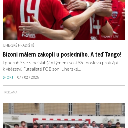
UHERSKÉ HRADIŠTĚ
Bizoni málem zakopli u posledního. A teď Tango!
I podruhé se s nejslabším týmem soutěže doslova protrápili
k vítězství. Futsalisté FC Bizoni Uherské…
SPORT
07 / 02 / 2026