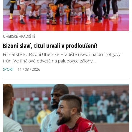
UHERSKÉ HRADIŠTĚ
Bizoni slaví, titul urvali v prodloužení!
Futsalisté FC Bizoni Uherské Hradiště usedli na druholigový
trůn! Ve finálové odvetě na palubovce zálohy…
SPORT
11 / 03 / 2026