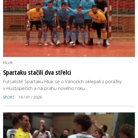
HLUK
Spartaku stačili dva střelci
Futsalisté Spartaku Hluk se o Vánocích oklepali z porážky
v Hustopečích a na prahu nového roku…
SPORT
16 / 01 / 2026