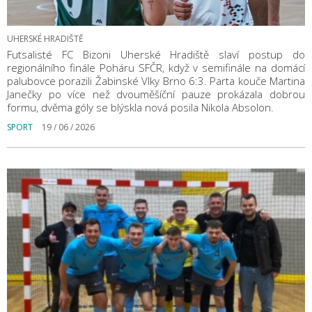
UHERSKÉ HRADIŠTĚ
Futsalisté FC Bizoni Uherské Hradiště slaví postup do
regionálního finále Poháru SFČR, když v semifinále na domácí
palubovce porazili Žabinské Vlky Brno 6:3. Parta kouče Martina
Janečky po více než dvouměšíční pauze prokázala dobrou
formu, dvěma góly se blýskla nová posila Nikola Absolon.
SPORT
19 / 06 / 2026