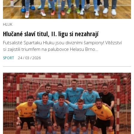
HLUK
Hlučané slaví titul, II. ligu si nezahrají
Futsalisté Spartaku Hluku jsou divizními šampiony! Vítězství
si zajistili triumfem na palubovce Helasu Brno…
SPORT
24 / 03 / 2026