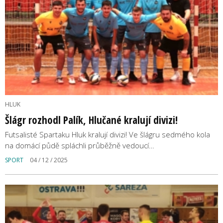
HLUK
Šlágr rozhodl Palík, Hlučané kralují divizi!
Futsalisté Spartaku Hluk kralují divizi! Ve šlágru sedmého kola
na domácí půdě spláchli průběžně vedoucí…
SPORT
04 / 12 / 2025