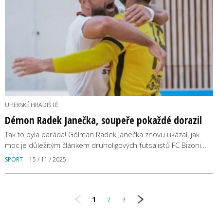
UHERSKÉ HRADIŠTĚ
Démon Radek Janečka, soupeře pokaždé dorazil
Tak to byla paráda! Gólman Radek Janečka znovu ukázal, jak
moc je důležitým článkem druholigových futsalistů FC Bizoni…
SPORT
15 / 11 / 2025
1
2
3