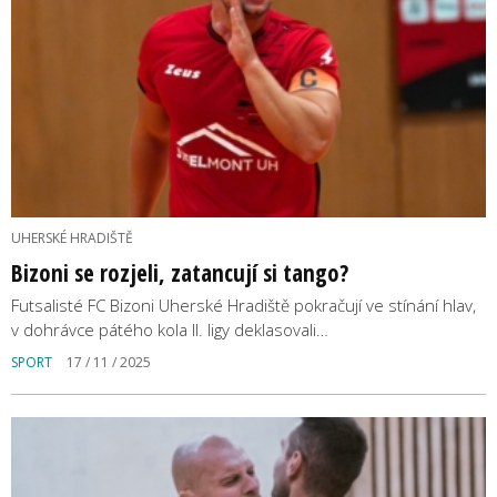
UHERSKÉ HRADIŠTĚ
Bizoni se rozjeli, zatancují si tango?
Futsalisté FC Bizoni Uherské Hradiště pokračují ve stínání hlav,
v dohrávce pátého kola II. ligy deklasovali…
SPORT
17 / 11 / 2025