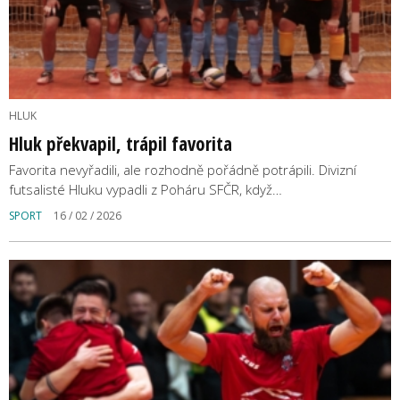
HLUK
Hluk překvapil, trápil favorita
Favorita nevyřadili, ale rozhodně pořádně potrápili. Divizní
futsalisté Hluku vypadli z Poháru SFČR, když…
SPORT
16 / 02 / 2026