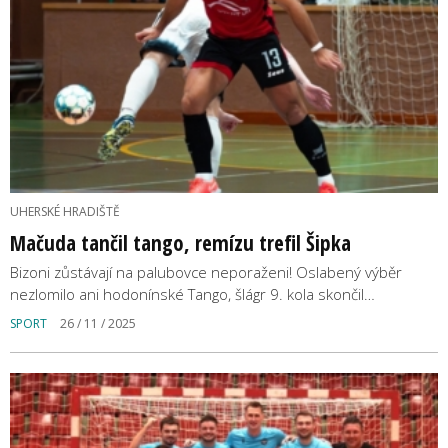
UHERSKÉ HRADIŠTĚ
Mačuda tančil tango, remízu trefil Šipka
Bizoni zůstávají na palubovce neporaženi! Oslabený výběr
nezlomilo ani hodonínské Tango, šlágr 9. kola skončil…
SPORT
26 / 11 / 2025