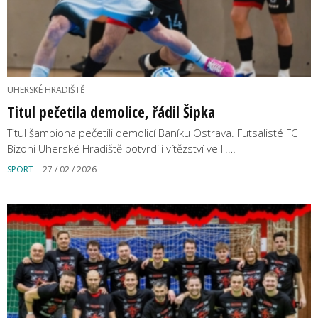
UHERSKÉ HRADIŠTĚ
Titul pečetila demolice, řádil Šipka
Titul šampiona pečetili demolicí Baníku Ostrava. Futsalisté FC
Bizoni Uherské Hradiště potvrdili vítězství ve II.…
SPORT
27 / 02 / 2026