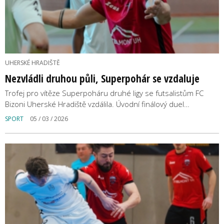
UHERSKÉ HRADIŠTĚ
Nezvládli druhou půli, Superpohár se vzdaluje
Trofej pro vítěze Superpoháru druhé ligy se futsalistům FC
Bizoni Uherské Hradiště vzdálila. Úvodní finálový duel…
SPORT
05 / 03 / 2026