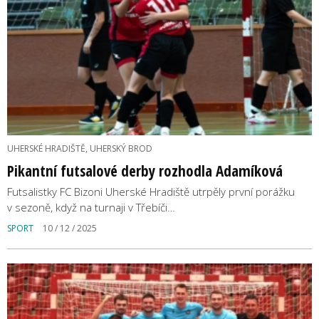
UHERSKÉ HRADIŠTĚ, UHERSKÝ BROD
Pikantní futsalové derby rozhodla Adamíková
Futsalistky FC Bizoni Uherské Hradiště utrpěly první porážku
v sezoně, když na turnaji v Třebíči…
SPORT
10 / 12 / 2025