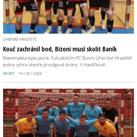
UHERSKÉ HRADIŠTĚ
Kouč zachránil bod, Bizoni musí skolit Baník
Matematika byla jasná. Futsalistům FC Bizoni Uherské Hradiště
jedna výhra otevře prvoligové brány. V Havlíčkově…
SPORT
19 / 02 / 2026