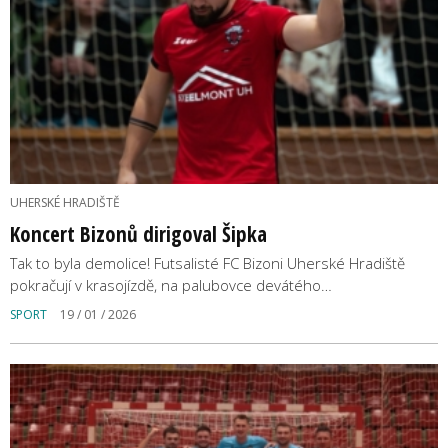
UHERSKÉ HRADIŠTĚ
Koncert Bizonů dirigoval Šipka
Tak to byla demolice! Futsalisté FC Bizoni Uherské Hradiště
pokračují v krasojízdě, na palubovce devátého…
SPORT
19 / 01 / 2026