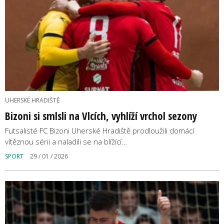
UHERSKÉ HRADIŠTĚ
Bizoni si smlsli na Vlcích, vyhlíží vrchol sezony
Futsalisté FC Bizoni Uherské Hradiště prodloužili domácí
vítěznou sérii a naladili se na blížící…
SPORT
29 / 01 / 2026